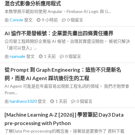
混合式影像分析應用程式
本教學將示範如何使用 Angular、Firebase AI Logic 與 G...
由
Connie
發文
9 小時前
0
個留言
AI 協作不是發帳號：企業要先畫出四條責任邊界
公司替工程師開好企業版 AI 帳號，治理其實還沒開始。 帳號只解決
「誰可以登入」...
由
ryanvale
發文
1 天前
0
個留言
從 Prompt 到 Graph Engineering：這些不只是新名
詞，而是 AI Agent 踩坑後衍生的工程
AI Agent 可能是近年最容易出現新工程名詞的領域。 我們才剛學會
Prom...
由
hardness1020
發文
1 天前
0
個留言
[Machine Learning A-Z [2026] ] 學習筆記 Day3 Data
pre-processing with Python
了解Data Pre-processing的概念後，接著就是要實作了 資料下載