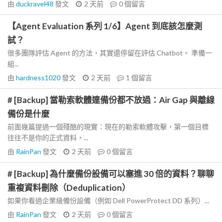
由
duckravel48
發文
2 天前
0
個留言
【Agent Evaluation 系列 1/6】Agent 到底該怎麼測
試？
很多團隊評估 Agent 的方法，其實還停留在評估 Chatbot。 準備一
組...
由
hardness1020
發文
2 天前
1
個留言
# [Backup] 當勒索軟體連備份都不放過：Air Gap 與離線
備份是什麼
前面幾篇提過一個殘酷的現實：現在的勒索軟體攻擊，第一個目標
往往不是你的正式資料，...
由
RainPan
發文
2 天前
0
個留言
# [Backup] 為什麼備份設備可以塞進 30 倍的資料？聊聊
重複資料刪除（Deduplication）
如果你看過企業級備份設備（例如 Dell PowerProtect DD 系列）...
由
RainPan
發文
2 天前
0
個留言