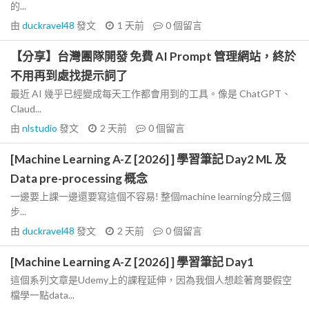
的...
由
duckravel48
發文
1 天前
0
個留言
【分享】台灣團隊開發 免費 AI Prompt 管理網站，終於
不用再到處找提示詞了
最近 AI 幾乎已經變成每天工作都會用到的工具。像是 ChatGPT、
Claud...
由
nlstudio
發文
2 天前
0
個留言
[Machine Learning A-Z [2026] ] 學習筆記 Day2 ML 及
Data pre-processing 概念
一邊要上課一邊還要寫這個不容易! 整個machine learning分成三個
步...
由
duckravel48
發文
2 天前
0
個留言
[Machine Learning A-Z [2026] ] 學習筆記 Day1
這個系列文章是Udemy上的課程延伸，因為我個人想趁著育嬰假空
檔學一點data...