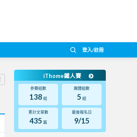
登入/註冊
iThome鐵人賽
蹤
參賽組數
團體組數
138
5
組
組
累計文章數
最後報名日
435
9/15
篇