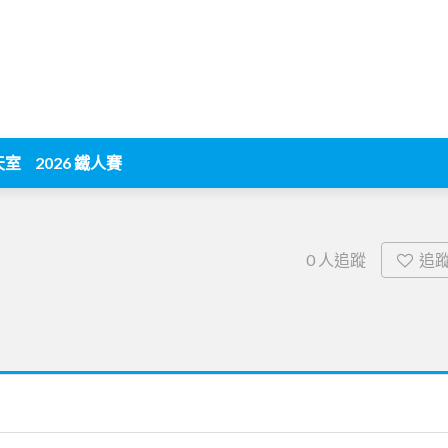
天室
2026 鐵人賽
追
0
人追蹤