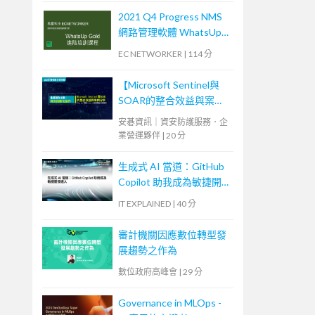
2021 Q4 Progress NMS
網路管理軟體 WhatsUp
Gold 進階培訓課程 (2)
EC NETWORKER
|
114 分
【Microsoft Sentinel與
SOAR的整合效益與案例
分享】
安碁資訊｜資安防護服務．企
業營運夥伴
|
20 分
生成式 AI 當道：GitHub
Copilot 助我成為敏捷開
發達人
IT EXPLAINED
|
40 分
審計機關因應數位轉型發
展趨勢之作為
數位政府高峰會
|
29 分
Governance in MLOps -