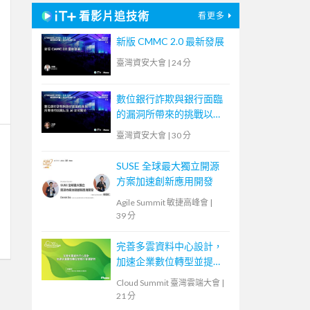
看影片追技術
看更多
新版 CMMC 2.0 最新發展
臺灣資安大會
|
24 分
數位銀行詐欺與銀行面臨
的漏洞所帶來的挑戰以及
AI 如何幫助
臺灣資安大會
|
30 分
SUSE 全球最大獨立開源
方案加速創新應用開發
Agile Summit 敏捷高峰會
|
39 分
完善多雲資料中心設計，
加速企業數位轉型並提升
營運韌性
Cloud Summit 臺灣雲端大會
|
21 分