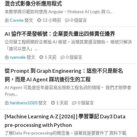
混合式影像分析應用程式
本教學將示範如何使用 Angular、Firebase AI Logic 與 G...
由
Connie
發文
12 小時前
0
個留言
AI 協作不是發帳號：企業要先畫出四條責任邊界
公司替工程師開好企業版 AI 帳號，治理其實還沒開始。 帳號只解決
「誰可以登入」...
由
ryanvale
發文
1 天前
0
個留言
從 Prompt 到 Graph Engineering：這些不只是新名
詞，而是 AI Agent 踩坑後衍生的工程
AI Agent 可能是近年最容易出現新工程名詞的領域。 我們才剛學會
Prom...
由
hardness1020
發文
1 天前
0
個留言
[Machine Learning A-Z [2026] ] 學習筆記 Day3 Data
pre-processing with Python
了解Data Pre-processing的概念後，接著就是要實作了 資料下載