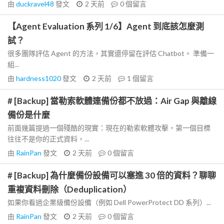
由
duckravel48
發文
2 天前
0
個留言
【Agent Evaluation 系列 1/6】Agent 到底該怎麼測
試？
很多團隊評估 Agent 的方法，其實還停留在評估 Chatbot。 準備一
組...
由
hardness1020
發文
2 天前
1
個留言
# [Backup] 當勒索軟體連備份都不放過：Air Gap 與離線
備份是什麼
前面幾篇提過一個殘酷的現實：現在的勒索軟體攻擊，第一個目標
往往不是你的正式資料，...
由
RainPan
發文
2 天前
0
個留言
# [Backup] 為什麼備份設備可以塞進 30 倍的資料？聊聊
重複資料刪除（Deduplication）
如果你看過企業級備份設備（例如 Dell PowerProtect DD 系列）...
由
RainPan
發文
2 天前
0
個留言