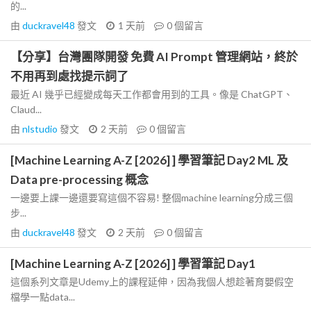
的...
由
duckravel48
發文
1 天前
0
個留言
【分享】台灣團隊開發 免費 AI Prompt 管理網站，終於
不用再到處找提示詞了
最近 AI 幾乎已經變成每天工作都會用到的工具。像是 ChatGPT、
Claud...
由
nlstudio
發文
2 天前
0
個留言
[Machine Learning A-Z [2026] ] 學習筆記 Day2 ML 及
Data pre-processing 概念
一邊要上課一邊還要寫這個不容易! 整個machine learning分成三個
步...
由
duckravel48
發文
2 天前
0
個留言
[Machine Learning A-Z [2026] ] 學習筆記 Day1
這個系列文章是Udemy上的課程延伸，因為我個人想趁著育嬰假空
檔學一點data...