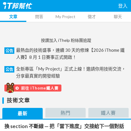
登入
文章
問答
My Project
徵才
聊天
按讚加入 iThelp 粉絲團追蹤
最熱血的技術盛事，連續 30 天的修煉【2026 iThome 鐵
公告
人賽】8 月 1 日賽事正式開啟！
全新專區「My Project」正式上線！邀請你用技術交流，
公告
分享最真實的開發經驗
前往 iThome鐵人賽
技術文章
熱門
鐵人賽
最新
換 section 不斷線 — 把「當下進度」交接給下一個對話