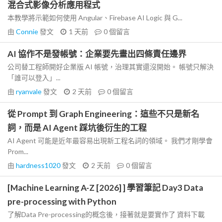
混合式影像分析應用程式
本教學將示範如何使用 Angular、Firebase AI Logic 與 G...
由
Connie
發文
1 天前
0
個留言
AI 協作不是發帳號：企業要先畫出四條責任邊界
公司替工程師開好企業版 AI 帳號，治理其實還沒開始。 帳號只解決
「誰可以登入」...
由
ryanvale
發文
2 天前
0
個留言
從 Prompt 到 Graph Engineering：這些不只是新名
詞，而是 AI Agent 踩坑後衍生的工程
AI Agent 可能是近年最容易出現新工程名詞的領域。 我們才剛學會
Prom...
由
hardness1020
發文
2 天前
0
個留言
[Machine Learning A-Z [2026] ] 學習筆記 Day3 Data
pre-processing with Python
了解Data Pre-processing的概念後，接著就是要實作了 資料下載