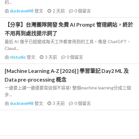
的...
由
duckravel48
發文
2 天前
0
個留言
【分享】台灣團隊開發 免費 AI Prompt 管理網站，終於
不用再到處找提示詞了
最近 AI 幾乎已經變成每天工作都會用到的工具。像是 ChatGPT、
Claud...
由
nlstudio
發文
3 天前
0
個留言
[Machine Learning A-Z [2026] ] 學習筆記 Day2 ML 及
Data pre-processing 概念
一邊要上課一邊還要寫這個不容易! 整個machine learning分成三個
步...
由
duckravel48
發文
3 天前
0
個留言