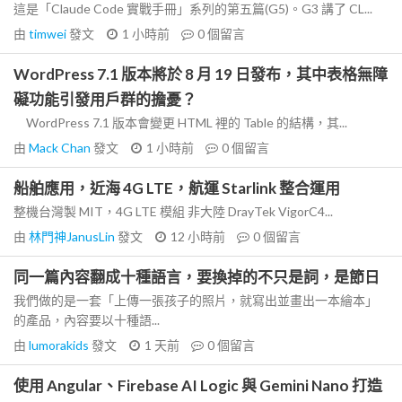
這是「Claude Code 實戰手冊」系列的第五篇(G5)。G3 講了 CL...
由
timwei
發文
1 小時前
0
個留言
WordPress 7.1 版本將於 8 月 19 日發布，其中表格無障
礙功能引發用戶群的擔憂？
WordPress 7.1 版本會變更 HTML 裡的 Table 的結構，其...
由
Mack Chan
發文
1 小時前
0
個留言
船舶應用，近海 4G LTE，航運 Starlink 整合運用
整機台灣製 MIT，4G LTE 模組 非大陸 DrayTek VigorC4...
由
林門神JanusLin
發文
12 小時前
0
個留言
同一篇內容翻成十種語言，要換掉的不只是詞，是節日
我們做的是一套「上傳一張孩子的照片，就寫出並畫出一本繪本」
的產品，內容要以十種語...
由
lumorakids
發文
1 天前
0
個留言
使用 Angular、Firebase AI Logic 與 Gemini Nano 打造