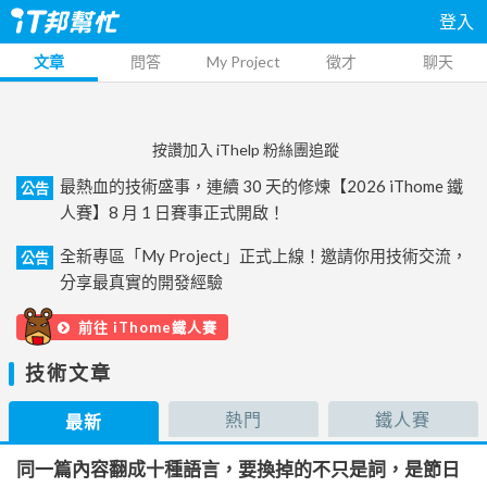
登入
文章
問答
My Project
徵才
聊天
按讚加入 iThelp 粉絲團追蹤
最熱血的技術盛事，連續 30 天的修煉【2026 iThome 鐵
公告
人賽】8 月 1 日賽事正式開啟！
全新專區「My Project」正式上線！邀請你用技術交流，
公告
分享最真實的開發經驗
前往 iThome鐵人賽
技術文章
熱門
鐵人賽
最新
同一篇內容翻成十種語言，要換掉的不只是詞，是節日