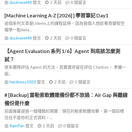
由
duckravel48
發文
2 天前
0
個留言
[Machine Learning A-Z [2026] ] 學習筆記 Day1
這個系列文章是Udemy上的課程延伸，因為我個人想趁著育嬰假空
檔學一點data...
由
duckravel48
發文
2 天前
0
個留言
【Agent Evaluation 系列 1/6】Agent 到底該怎麼測
試？
很多團隊評估 Agent 的方法，其實還停留在評估 Chatbot。 準備一
組...
由
hardness1020
發文
2 天前
1
個留言
# [Backup] 當勒索軟體連備份都不放過：Air Gap 與離線
備份是什麼
前面幾篇提過一個殘酷的現實：現在的勒索軟體攻擊，第一個目標
往往不是你的正式資料，...
由
RainPan
發文
2 天前
0
個留言