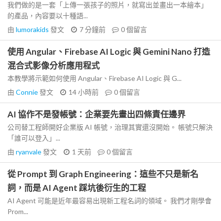
我們做的是一套「上傳一張孩子的照片，就寫出並畫出一本繪本」
的產品，內容要以十種語...
由
lumorakids
發文
7 分鐘前
0
個留言
使用 Angular、Firebase AI Logic 與 Gemini Nano 打造
混合式影像分析應用程式
本教學將示範如何使用 Angular、Firebase AI Logic 與 G...
由
Connie
發文
14 小時前
0
個留言
AI 協作不是發帳號：企業要先畫出四條責任邊界
公司替工程師開好企業版 AI 帳號，治理其實還沒開始。 帳號只解決
「誰可以登入」...
由
ryanvale
發文
1 天前
0
個留言
從 Prompt 到 Graph Engineering：這些不只是新名
詞，而是 AI Agent 踩坑後衍生的工程
AI Agent 可能是近年最容易出現新工程名詞的領域。 我們才剛學會
Prom...