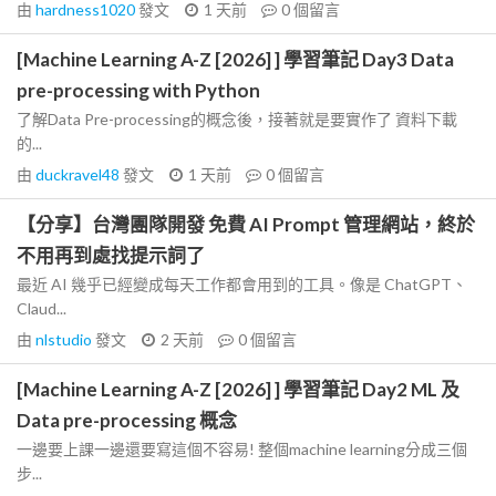
由
hardness1020
發文
1 天前
0
個留言
[Machine Learning A-Z [2026] ] 學習筆記 Day3 Data
pre-processing with Python
了解Data Pre-processing的概念後，接著就是要實作了 資料下載
的...
由
duckravel48
發文
1 天前
0
個留言
【分享】台灣團隊開發 免費 AI Prompt 管理網站，終於
不用再到處找提示詞了
最近 AI 幾乎已經變成每天工作都會用到的工具。像是 ChatGPT、
Claud...
由
nlstudio
發文
2 天前
0
個留言
[Machine Learning A-Z [2026] ] 學習筆記 Day2 ML 及
Data pre-processing 概念
一邊要上課一邊還要寫這個不容易! 整個machine learning分成三個
步...