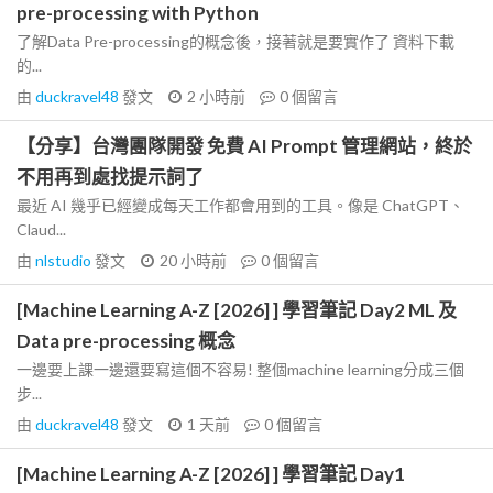
pre-processing with Python
了解Data Pre-processing的概念後，接著就是要實作了 資料下載
的...
由
duckravel48
發文
2 小時前
0
個留言
【分享】台灣團隊開發 免費 AI Prompt 管理網站，終於
不用再到處找提示詞了
最近 AI 幾乎已經變成每天工作都會用到的工具。像是 ChatGPT、
Claud...
由
nlstudio
發文
20 小時前
0
個留言
[Machine Learning A-Z [2026] ] 學習筆記 Day2 ML 及
Data pre-processing 概念
一邊要上課一邊還要寫這個不容易! 整個machine learning分成三個
步...
由
duckravel48
發文
1 天前
0
個留言
[Machine Learning A-Z [2026] ] 學習筆記 Day1