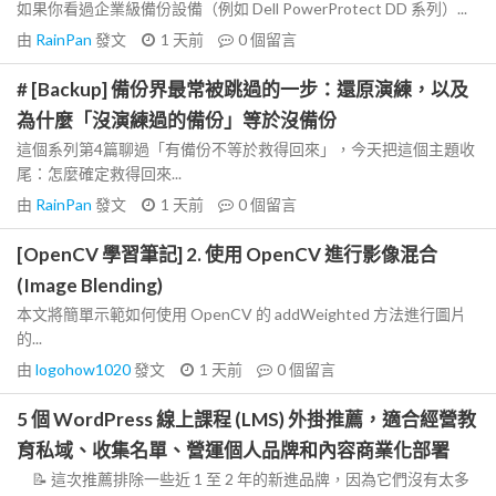
如果你看過企業級備份設備（例如 Dell PowerProtect DD 系列）...
由
RainPan
發文
1 天前
0
個留言
# [Backup] 備份界最常被跳過的一步：還原演練，以及
為什麼「沒演練過的備份」等於沒備份
這個系列第4篇聊過「有備份不等於救得回來」，今天把這個主題收
尾：怎麼確定救得回來...
由
RainPan
發文
1 天前
0
個留言
[OpenCV 學習筆記] 2. 使用 OpenCV 進行影像混合
(Image Blending)
本文將簡單示範如何使用 OpenCV 的 addWeighted 方法進行圖片
的...
由
logohow1020
發文
1 天前
0
個留言
5 個 WordPress 線上課程 (LMS) 外掛推薦，適合經營教
育私域、收集名單、營運個人品牌和內容商業化部署
📝 這次推薦排除一些近 1 至 2 年的新進品牌，因為它們沒有太多