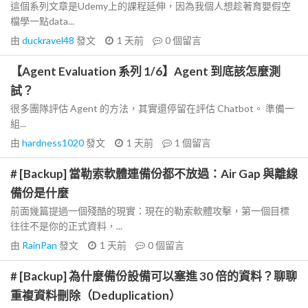
這個系列文章是Udemy上的課程延伸，因為我個人想趁著育嬰假空
檔學一點data...
由
duckravel48
發文
1 天前
0
個留言
【Agent Evaluation 系列 1/6】Agent 到底該怎麼測
試？
很多團隊評估 Agent 的方法，其實還停留在評估 Chatbot。 準備一
組...
由
hardness1020
發文
1 天前
1
個留言
# [Backup] 當勒索軟體連備份都不放過：Air Gap 與離線
備份是什麼
前面幾篇提過一個殘酷的現實：現在的勒索軟體攻擊，第一個目標
往往不是你的正式資料，...
由
RainPan
發文
1 天前
0
個留言
# [Backup] 為什麼備份設備可以塞進 30 倍的資料？聊聊
重複資料刪除（Deduplication）