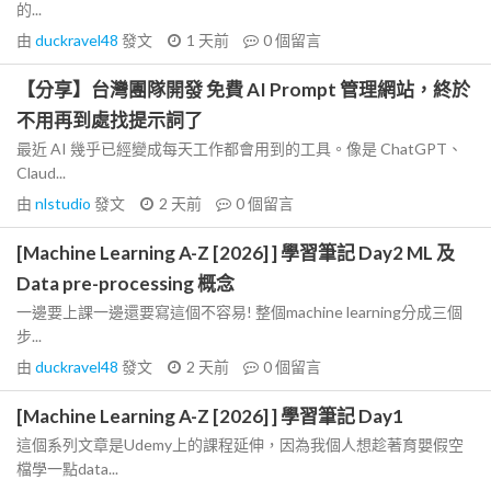
的...
由
duckravel48
發文
1 天前
0
個留言
【分享】台灣團隊開發 免費 AI Prompt 管理網站，終於
不用再到處找提示詞了
最近 AI 幾乎已經變成每天工作都會用到的工具。像是 ChatGPT、
Claud...
由
nlstudio
發文
2 天前
0
個留言
[Machine Learning A-Z [2026] ] 學習筆記 Day2 ML 及
Data pre-processing 概念
一邊要上課一邊還要寫這個不容易! 整個machine learning分成三個
步...
由
duckravel48
發文
2 天前
0
個留言
[Machine Learning A-Z [2026] ] 學習筆記 Day1
這個系列文章是Udemy上的課程延伸，因為我個人想趁著育嬰假空
檔學一點data...