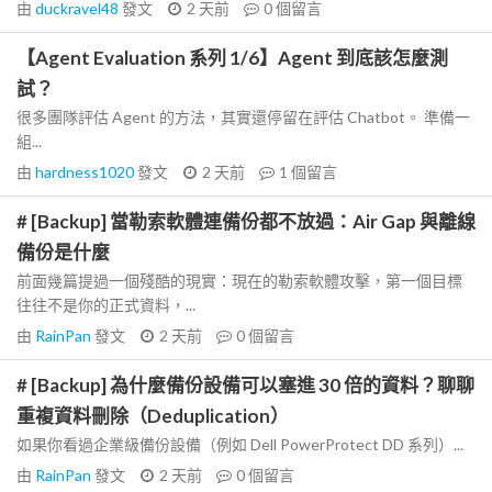
由
duckravel48
發文
2 天前
0
個留言
【Agent Evaluation 系列 1/6】Agent 到底該怎麼測
試？
很多團隊評估 Agent 的方法，其實還停留在評估 Chatbot。 準備一
組...
由
hardness1020
發文
2 天前
1
個留言
# [Backup] 當勒索軟體連備份都不放過：Air Gap 與離線
備份是什麼
前面幾篇提過一個殘酷的現實：現在的勒索軟體攻擊，第一個目標
往往不是你的正式資料，...
由
RainPan
發文
2 天前
0
個留言
# [Backup] 為什麼備份設備可以塞進 30 倍的資料？聊聊
重複資料刪除（Deduplication）
如果你看過企業級備份設備（例如 Dell PowerProtect DD 系列）...
由
RainPan
發文
2 天前
0
個留言