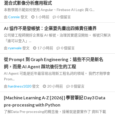
混合式影像分析應用程式
本教學將示範如何使用 Angular、Firebase AI Logic 與 G...
由
Connie
發文
1 小時前
0
個留言
AI 協作不是發帳號：企業要先畫出四條責任邊界
公司替工程師開好企業版 AI 帳號，治理其實還沒開始。 帳號只解決
「誰可以登入」...
由
ryanvale
發文
17 小時前
0
個留言
從 Prompt 到 Graph Engineering：這些不只是新名
詞，而是 AI Agent 踩坑後衍生的工程
AI Agent 可能是近年最容易出現新工程名詞的領域。 我們才剛學會
Prom...
由
hardness1020
發文
20 小時前
0
個留言
[Machine Learning A-Z [2026] ] 學習筆記 Day3 Data
pre-processing with Python
了解Data Pre-processing的概念後，接著就是要實作了 資料下載