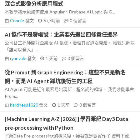
混合式影像分析應用程式
本教學將示範如何使用 Angular、Firebase AI Logic 與 G...
由
Connie
發文
6 小時前
0
個留言
AI 協作不是發帳號：企業要先畫出四條責任邊界
公司替工程師開好企業版 AI 帳號，治理其實還沒開始。 帳號只解決
「誰可以登入」...
由
ryanvale
發文
1 天前
0
個留言
從 Prompt 到 Graph Engineering：這些不只是新名
詞，而是 AI Agent 踩坑後衍生的工程
AI Agent 可能是近年最容易出現新工程名詞的領域。 我們才剛學會
Prom...
由
hardness1020
發文
1 天前
0
個留言
[Machine Learning A-Z [2026] ] 學習筆記 Day3 Data
pre-processing with Python
了解Data Pre-processing的概念後，接著就是要實作了 資料下載