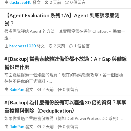
由
duckravel48
發文
2 天前
0
個留言
【Agent Evaluation 系列 1/6】Agent 到底該怎麼測
試？
很多團隊評估 Agent 的方法，其實還停留在評估 Chatbot。 準備一
組...
由
hardness1020
發文
2 天前
1
個留言
# [Backup] 當勒索軟體連備份都不放過：Air Gap 與離線
備份是什麼
前面幾篇提過一個殘酷的現實：現在的勒索軟體攻擊，第一個目標
往往不是你的正式資料，...
由
RainPan
發文
2 天前
0
個留言
# [Backup] 為什麼備份設備可以塞進 30 倍的資料？聊聊
重複資料刪除（Deduplication）
如果你看過企業級備份設備（例如 Dell PowerProtect DD 系列）...
由
RainPan
發文
2 天前
0
個留言