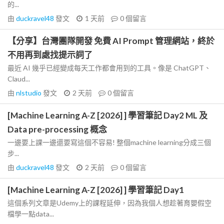
的...
由
duckravel48
發文
1 天前
0
個留言
【分享】台灣團隊開發 免費 AI Prompt 管理網站，終於
不用再到處找提示詞了
最近 AI 幾乎已經變成每天工作都會用到的工具。像是 ChatGPT、
Claud...
由
nlstudio
發文
2 天前
0
個留言
[Machine Learning A-Z [2026] ] 學習筆記 Day2 ML 及
Data pre-processing 概念
一邊要上課一邊還要寫這個不容易! 整個machine learning分成三個
步...
由
duckravel48
發文
2 天前
0
個留言
[Machine Learning A-Z [2026] ] 學習筆記 Day1
這個系列文章是Udemy上的課程延伸，因為我個人想趁著育嬰假空
檔學一點data...