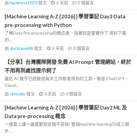
由
hardness1020
發文
2 天前
0
個留言
[Machine Learning A-Z [2026] ] 學習筆記 Day3 Data
pre-processing with Python
了解Data Pre-processing的概念後，接著就是要實作了 資料下載
的...
由
duckravel48
發文
2 天前
0
個留言
【分享】台灣團隊開發 免費 AI Prompt 管理網站，終於
不用再到處找提示詞了
最近 AI 幾乎已經變成每天工作都會用到的工具。像是 ChatGPT、
Claud...
由
nlstudio
發文
3 天前
0
個留言
[Machine Learning A-Z [2026] ] 學習筆記 Day2 ML 及
Data pre-processing 概念
一邊要上課一邊還要寫這個不容易! 整個machine learning分成三個
步...