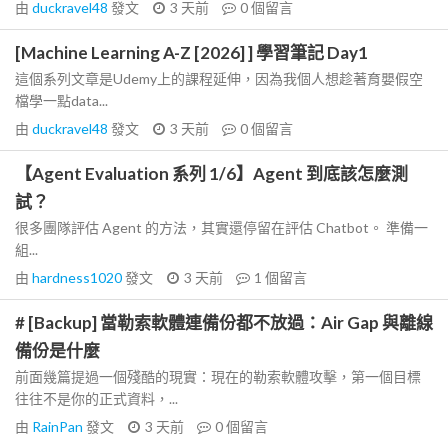
由
duckravel48
發文
3 天前
0
個留言
[Machine Learning A-Z [2026] ] 學習筆記 Day1
這個系列文章是Udemy上的課程延伸，因為我個人想趁著育嬰假空
檔學一點data...
由
duckravel48
發文
3 天前
0
個留言
【Agent Evaluation 系列 1/6】Agent 到底該怎麼測
試？
很多團隊評估 Agent 的方法，其實還停留在評估 Chatbot。 準備一
組...
由
hardness1020
發文
3 天前
1
個留言
# [Backup] 當勒索軟體連備份都不放過：Air Gap 與離線
備份是什麼
前面幾篇提過一個殘酷的現實：現在的勒索軟體攻擊，第一個目標
往往不是你的正式資料，...
由
RainPan
發文
3 天前
0
個留言