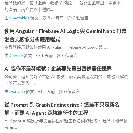
我們做的是一套「上傳一張孩子的照片，就寫出並畫出一本繪本」
的產品，內容要以十種語...
由
lumorakids
發文
8 小時前
0
個留言
使用 Angular、Firebase AI Logic 與 Gemini Nano 打造
混合式影像分析應用程式
本教學將示範如何使用 Angular、Firebase AI Logic 與 G...
由
Connie
發文
1 天前
0
個留言
AI 協作不是發帳號：企業要先畫出四條責任邊界
公司替工程師開好企業版 AI 帳號，治理其實還沒開始。 帳號只解決
「誰可以登入」...
由
ryanvale
發文
2 天前
0
個留言
從 Prompt 到 Graph Engineering：這些不只是新名
詞，而是 AI Agent 踩坑後衍生的工程
AI Agent 可能是近年最容易出現新工程名詞的領域。 我們才剛學會
Prom...