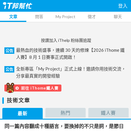
登入
文章
問答
My Project
徵才
聊天
按讚加入 iThelp 粉絲團追蹤
最熱血的技術盛事，連續 30 天的修煉【2026 iThome 鐵
公告
人賽】8 月 1 日賽事正式開啟！
全新專區「My Project」正式上線！邀請你用技術交流，
公告
分享最真實的開發經驗
前往 iThome鐵人賽
技術文章
熱門
鐵人賽
最新
同一篇內容翻成十種語言，要換掉的不只是詞，是節日