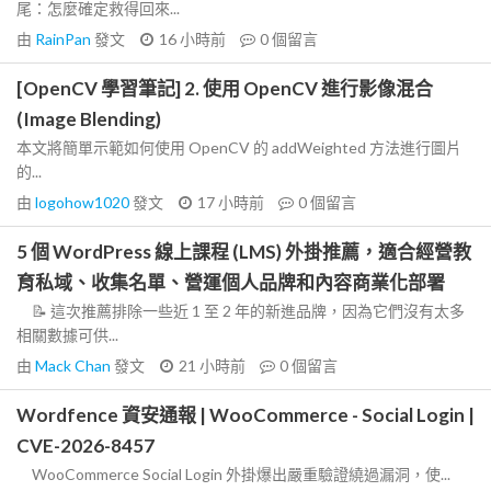
尾：怎麼確定救得回來...
由
RainPan
發文
16 小時前
0
個留言
[OpenCV 學習筆記] 2. 使用 OpenCV 進行影像混合
(Image Blending)
本文將簡單示範如何使用 OpenCV 的 addWeighted 方法進行圖片
的...
由
logohow1020
發文
17 小時前
0
個留言
5 個 WordPress 線上課程 (LMS) 外掛推薦，適合經營教
育私域、收集名單、營運個人品牌和內容商業化部署
📝 這次推薦排除一些近 1 至 2 年的新進品牌，因為它們沒有太多
相關數據可供...
由
Mack Chan
發文
21 小時前
0
個留言
Wordfence 資安通報 | WooCommerce - Social Login |
CVE-2026-8457
WooCommerce Social Login 外掛爆出嚴重驗證繞過漏洞，使...