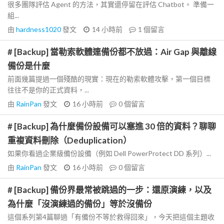
很多團隊評估 Agent 的方法，其實還停留在評估 Chatbot。 準備一
組...
由
hardness1020
發文
14 小時前
1
個留言
# [Backup] 當勒索軟體連備份都不放過：Air Gap 與離線
備份是什麼
前面幾篇提過一個殘酷的現實：現在的勒索軟體攻擊，第一個目標
往往不是你的正式資料，...
由
RainPan
發文
16 小時前
0
個留言
# [Backup] 為什麼備份設備可以塞進 30 倍的資料？聊聊
重複資料刪除（Deduplication）
如果你看過企業級備份設備（例如 Dell PowerProtect DD 系列）...
由
RainPan
發文
16 小時前
0
個留言
# [Backup] 備份界最常被跳過的一步：還原演練，以及
為什麼「沒演練過的備份」等於沒備份
這個系列第4篇聊過「有備份不等於救得回來」，今天把這個主題收