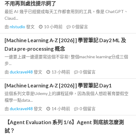
不用再到處找提示詞了
最近 AI 幾乎已經變成每天工作都會用到的工具。像是 ChatGPT、
Claud...
由
nlstudio
發文
10 小時前
0
個留言
[Machine Learning A-Z [2026] ] 學習筆記 Day2 ML 及
Data pre-processing 概念
一邊要上課一邊還要寫這個不容易! 整個machine learning分成三個
步...
由
duckravel48
發文
13 小時前
0
個留言
[Machine Learning A-Z [2026] ] 學習筆記 Day1
這個系列文章是Udemy上的課程延伸，因為我個人想趁著育嬰假空
檔學一點data...
由
duckravel48
發文
14 小時前
0
個留言
【Agent Evaluation 系列 1/6】Agent 到底該怎麼測
試？