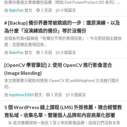
如果你看過企業級備份設備（例如 Dell PowerProtect DD 系列）...
由
RainPan
發文
1 天前
0
個留言
# [Backup] 備份界最常被跳過的一步：還原演練，以及
為什麼「沒演練過的備份」等於沒備份
這個系列第4篇聊過「有備份不等於救得回來」，今天把這個主題收
尾：怎麼確定救得回來...
由
RainPan
發文
1 天前
0
個留言
[OpenCV 學習筆記] 2. 使用 OpenCV 進行影像混合
(Image Blending)
本文將簡單示範如何使用 OpenCV 的 addWeighted 方法進行圖片
的...
由
logohow1020
發文
1 天前
0
個留言
5 個 WordPress 線上課程 (LMS) 外掛推薦，適合經營教
育私域、收集名單、營運個人品牌和內容商業化部署
📝 這次推薦排除一些近 1 至 2 年的新進品牌，因為它們沒有太多