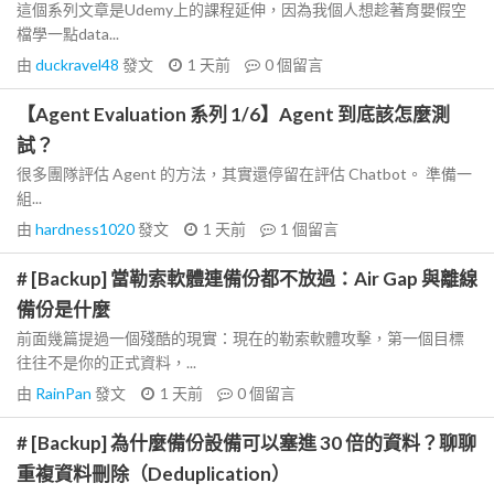
這個系列文章是Udemy上的課程延伸，因為我個人想趁著育嬰假空
檔學一點data...
由
duckravel48
發文
1 天前
0
個留言
【Agent Evaluation 系列 1/6】Agent 到底該怎麼測
試？
很多團隊評估 Agent 的方法，其實還停留在評估 Chatbot。 準備一
組...
由
hardness1020
發文
1 天前
1
個留言
# [Backup] 當勒索軟體連備份都不放過：Air Gap 與離線
備份是什麼
前面幾篇提過一個殘酷的現實：現在的勒索軟體攻擊，第一個目標
往往不是你的正式資料，...
由
RainPan
發文
1 天前
0
個留言
# [Backup] 為什麼備份設備可以塞進 30 倍的資料？聊聊
重複資料刪除（Deduplication）