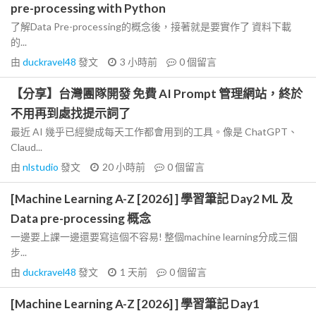
pre-processing with Python
了解Data Pre-processing的概念後，接著就是要實作了 資料下載
的...
由
duckravel48
發文
3 小時前
0
個留言
【分享】台灣團隊開發 免費 AI Prompt 管理網站，終於
不用再到處找提示詞了
最近 AI 幾乎已經變成每天工作都會用到的工具。像是 ChatGPT、
Claud...
由
nlstudio
發文
20 小時前
0
個留言
[Machine Learning A-Z [2026] ] 學習筆記 Day2 ML 及
Data pre-processing 概念
一邊要上課一邊還要寫這個不容易! 整個machine learning分成三個
步...
由
duckravel48
發文
1 天前
0
個留言
[Machine Learning A-Z [2026] ] 學習筆記 Day1