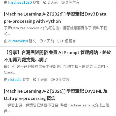
由
hardness1020
發文
2 天前
0
個留言
[Machine Learning A-Z [2026] ] 學習筆記 Day3 Data
pre-processing with Python
了解Data Pre-processing的概念後，接著就是要實作了 資料下載
的...
由
duckravel48
發文
2 天前
0
個留言
【分享】台灣團隊開發 免費 AI Prompt 管理網站，終於
不用再到處找提示詞了
最近 AI 幾乎已經變成每天工作都會用到的工具。像是 ChatGPT、
Claud...
由
nlstudio
發文
3 天前
0
個留言
[Machine Learning A-Z [2026] ] 學習筆記 Day2 ML 及
Data pre-processing 概念
一邊要上課一邊還要寫這個不容易! 整個machine learning分成三個
步...