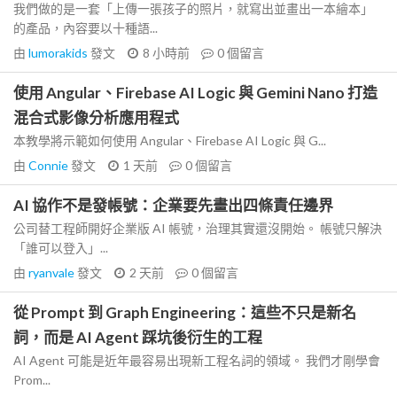
我們做的是一套「上傳一張孩子的照片，就寫出並畫出一本繪本」
的產品，內容要以十種語...
由
lumorakids
發文
8 小時前
0
個留言
使用 Angular、Firebase AI Logic 與 Gemini Nano 打造
混合式影像分析應用程式
本教學將示範如何使用 Angular、Firebase AI Logic 與 G...
由
Connie
發文
1 天前
0
個留言
AI 協作不是發帳號：企業要先畫出四條責任邊界
公司替工程師開好企業版 AI 帳號，治理其實還沒開始。 帳號只解決
「誰可以登入」...
由
ryanvale
發文
2 天前
0
個留言
從 Prompt 到 Graph Engineering：這些不只是新名
詞，而是 AI Agent 踩坑後衍生的工程
AI Agent 可能是近年最容易出現新工程名詞的領域。 我們才剛學會
Prom...