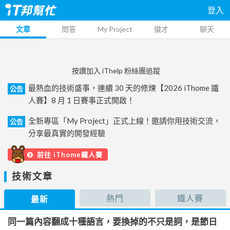
登入
文章
問答
My Project
徵才
聊天
按讚加入 iThelp 粉絲團追蹤
最熱血的技術盛事，連續 30 天的修煉【2026 iThome 鐵
公告
人賽】8 月 1 日賽事正式開啟！
全新專區「My Project」正式上線！邀請你用技術交流，
公告
分享最真實的開發經驗
前往 iThome鐵人賽
技術文章
熱門
鐵人賽
最新
同一篇內容翻成十種語言，要換掉的不只是詞，是節日