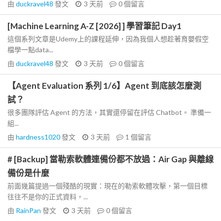
由
duckravel48
發文
3 天前
0
個留言
[Machine Learning A-Z [2026] ] 學習筆記 Day1
這個系列文章是Udemy上的課程延伸，因為我個人想趁著育嬰假空
檔學一點data...
由
duckravel48
發文
3 天前
0
個留言
【Agent Evaluation 系列 1/6】Agent 到底該怎麼測
試？
很多團隊評估 Agent 的方法，其實還停留在評估 Chatbot。 準備一
組...
由
hardness1020
發文
3 天前
1
個留言
# [Backup] 當勒索軟體連備份都不放過：Air Gap 與離線
備份是什麼
前面幾篇提過一個殘酷的現實：現在的勒索軟體攻擊，第一個目標
往往不是你的正式資料，...
由
RainPan
發文
3 天前
0
個留言