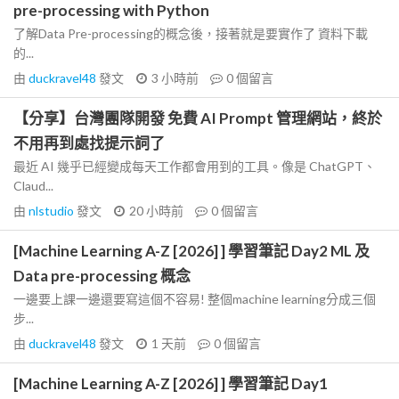
pre-processing with Python
了解Data Pre-processing的概念後，接著就是要實作了 資料下載
的...
由
duckravel48
發文
3 小時前
0
個留言
【分享】台灣團隊開發 免費 AI Prompt 管理網站，終於
不用再到處找提示詞了
最近 AI 幾乎已經變成每天工作都會用到的工具。像是 ChatGPT、
Claud...
由
nlstudio
發文
20 小時前
0
個留言
[Machine Learning A-Z [2026] ] 學習筆記 Day2 ML 及
Data pre-processing 概念
一邊要上課一邊還要寫這個不容易! 整個machine learning分成三個
步...
由
duckravel48
發文
1 天前
0
個留言
[Machine Learning A-Z [2026] ] 學習筆記 Day1