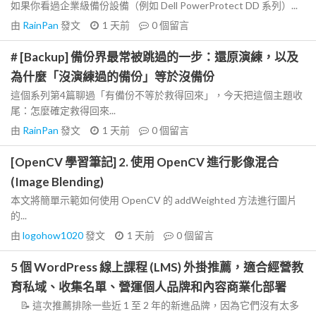
如果你看過企業級備份設備（例如 Dell PowerProtect DD 系列）...
由
RainPan
發文
1 天前
0
個留言
# [Backup] 備份界最常被跳過的一步：還原演練，以及
為什麼「沒演練過的備份」等於沒備份
這個系列第4篇聊過「有備份不等於救得回來」，今天把這個主題收
尾：怎麼確定救得回來...
由
RainPan
發文
1 天前
0
個留言
[OpenCV 學習筆記] 2. 使用 OpenCV 進行影像混合
(Image Blending)
本文將簡單示範如何使用 OpenCV 的 addWeighted 方法進行圖片
的...
由
logohow1020
發文
1 天前
0
個留言
5 個 WordPress 線上課程 (LMS) 外掛推薦，適合經營教
育私域、收集名單、營運個人品牌和內容商業化部署
📝 這次推薦排除一些近 1 至 2 年的新進品牌，因為它們沒有太多