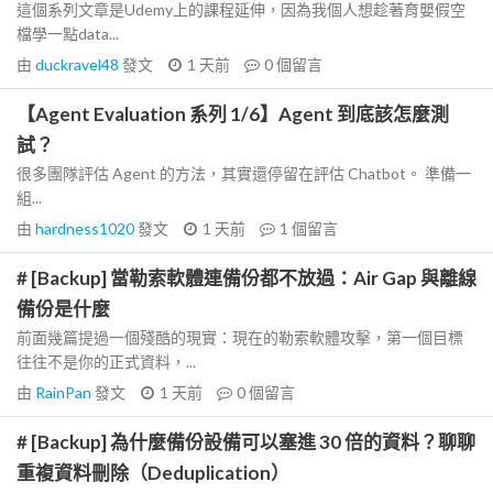
這個系列文章是Udemy上的課程延伸，因為我個人想趁著育嬰假空
檔學一點data...
由
duckravel48
發文
1 天前
0
個留言
【Agent Evaluation 系列 1/6】Agent 到底該怎麼測
試？
很多團隊評估 Agent 的方法，其實還停留在評估 Chatbot。 準備一
組...
由
hardness1020
發文
1 天前
1
個留言
# [Backup] 當勒索軟體連備份都不放過：Air Gap 與離線
備份是什麼
前面幾篇提過一個殘酷的現實：現在的勒索軟體攻擊，第一個目標
往往不是你的正式資料，...
由
RainPan
發文
1 天前
0
個留言
# [Backup] 為什麼備份設備可以塞進 30 倍的資料？聊聊
重複資料刪除（Deduplication）