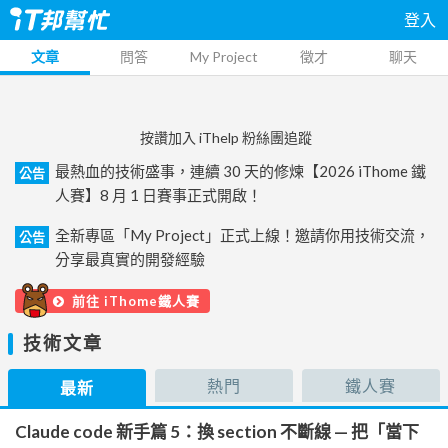
登入
文章
問答
My Project
徵才
聊天
按讚加入 iThelp 粉絲團追蹤
最熱血的技術盛事，連續 30 天的修煉【2026 iThome 鐵
公告
人賽】8 月 1 日賽事正式開啟！
全新專區「My Project」正式上線！邀請你用技術交流，
公告
分享最真實的開發經驗
前往 iThome鐵人賽
技術文章
熱門
鐵人賽
最新
Claude code 新手篇 5：換 section 不斷線 — 把「當下