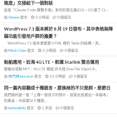
進度」交接給下一個對話
這是「Claude Code 實戰手冊」系列的第五篇(G5)。G3 講了 CL...
由
timwei
發文
3 小時前
0
個留言
WordPress 7.1 版本將於 8 月 19 日發布，其中表格無障
礙功能引發用戶群的擔憂？
WordPress 7.1 版本會變更 HTML 裡的 Table 的結構，其...
由
Mack Chan
發文
3 小時前
0
個留言
船舶應用，近海 4G LTE，航運 Starlink 整合運用
整機台灣製 MIT，4G LTE 模組 非大陸 DrayTek VigorC4...
由
林門神JanusLin
發文
13 小時前
0
個留言
同一篇內容翻成十種語言，要換掉的不只是詞，是節日
我們做的是一套「上傳一張孩子的照片，就寫出並畫出一本繪本」
的產品，內容要以十種語...
由
lumorakids
發文
1 天前
0
個留言