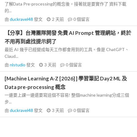
了解Data Pre-processing的概念後，接著就是要實作了 資料下載
的...
由
duckravel48
發文
2 天前
0
個留言
【分享】台灣團隊開發 免費 AI Prompt 管理網站，終於
不用再到處找提示詞了
最近 AI 幾乎已經變成每天工作都會用到的工具。像是 ChatGPT、
Claud...
由
nlstudio
發文
3 天前
0
個留言
[Machine Learning A-Z [2026] ] 學習筆記 Day2 ML 及
Data pre-processing 概念
一邊要上課一邊還要寫這個不容易! 整個machine learning分成三個
步...
由
duckravel48
發文
3 天前
0
個留言