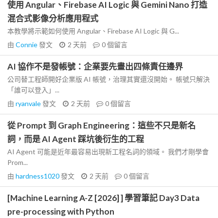
使用 Angular、Firebase AI Logic 與 Gemini Nano 打造
混合式影像分析應用程式
本教學將示範如何使用 Angular、Firebase AI Logic 與 G...
由
Connie
發文
2 天前
0
個留言
AI 協作不是發帳號：企業要先畫出四條責任邊界
公司替工程師開好企業版 AI 帳號，治理其實還沒開始。 帳號只解決
「誰可以登入」...
由
ryanvale
發文
2 天前
0
個留言
從 Prompt 到 Graph Engineering：這些不只是新名
詞，而是 AI Agent 踩坑後衍生的工程
AI Agent 可能是近年最容易出現新工程名詞的領域。 我們才剛學會
Prom...
由
hardness1020
發文
2 天前
0
個留言
[Machine Learning A-Z [2026] ] 學習筆記 Day3 Data
pre-processing with Python