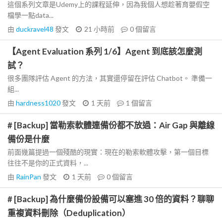
這個系列文章是Udemy上的課程延伸，因為我個人想趁著育嬰假空
檔學一點data...
由
duckravel48
發文
21 小時前
0
個留言
【Agent Evaluation 系列 1/6】Agent 到底該怎麼測
試？
很多團隊評估 Agent 的方法，其實還停留在評估 Chatbot。 準備一
組...
由
hardness1020
發文
1 天前
1
個留言
# [Backup] 當勒索軟體連備份都不放過：Air Gap 與離線
備份是什麼
前面幾篇提過一個殘酷的現實：現在的勒索軟體攻擊，第一個目標
往往不是你的正式資料，...
由
RainPan
發文
1 天前
0
個留言
# [Backup] 為什麼備份設備可以塞進 30 倍的資料？聊聊
重複資料刪除（Deduplication）