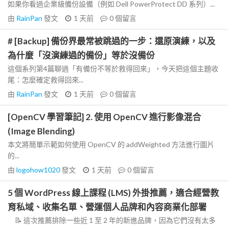
如果你看過企業級備份設備（例如 Dell PowerProtect DD 系列）...
由
RainPan
發文
1 天前
0
個留言
# [Backup] 備份界最常被跳過的一步：還原演練，以及
為什麼「沒演練過的備份」等於沒備份
這個系列第4篇聊過「有備份不等於救得回來」，今天把這個主題收
尾：怎麼確定救得回來...
由
RainPan
發文
1 天前
0
個留言
[OpenCV 學習筆記] 2. 使用 OpenCV 進行影像混合
(Image Blending)
本文將簡單示範如何使用 OpenCV 的 addWeighted 方法進行圖片
的...
由
logohow1020
發文
1 天前
0
個留言
5 個 WordPress 線上課程 (LMS) 外掛推薦，適合經營教
育私域、收集名單、營運個人品牌和內容商業化部署
📝 這次推薦排除一些近 1 至 2 年的新進品牌，因為它們沒有太多