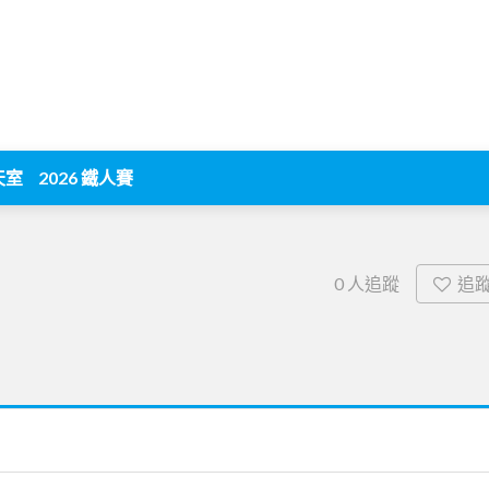
天室
2026 鐵人賽
追
0
人追蹤