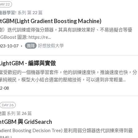
DAY 22
機器學習!
系列 第
22
篇
tGBM(Light Gradient Boosting Machine)
樹）迭代訓練或得強分類器，其具有訓練效果好、不易過擬合等優
Boost 圖源: https://re...
023-10-07
‧
好想放假大學
團隊
LightGBM - 編譯與實做
M 是相當受歡迎的一個機器學習套件，他的訓練速度快，推論速度也快，分
純親民，模型大小結合適當的壓縮技術，可以達到非常輕量...
2-08
DAY 26
地圖
系列 第
26
篇
ightGBM 與 GridSearch
radient Boosting Decision Tree) 是利用弱分類器迭代訓練來得到最
(Li...