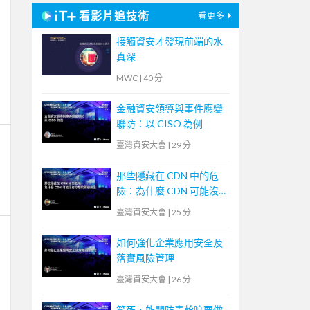
看影片追技術
看更多
接觸資安才發現前端的水
真深
MWC
|
40 分
金融資安領導與事件應變
聯防：以 CISO 為例
臺灣資安大會
|
29 分
那些隱藏在 CDN 中的危
險：為什麼 CDN 可能沒
有你想的那麼安全
臺灣資安大會
|
25 分
如何強化企業應用安全及
落實風險管理
臺灣資安大會
|
26 分
笑死，能關防毒幹嘛要做