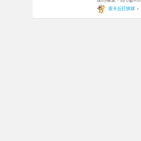
皮卡丘打排球
‧