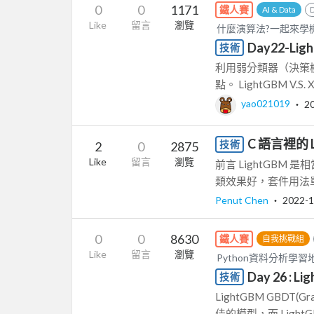
0
0
1171
鐵人賽
AI & Data
Like
留言
瀏覽
什麼演算法?一起來學
Day22-Ligh
技術
利用弱分類器（決策
點。 LightGBM V.S. XG
yao021019
‧
2
C 語言裡的 
技術
2
0
2875
Like
留言
瀏覽
前言 LightGB
類效果好，套件用法單
Penut Chen
‧
2022-1
0
0
8630
鐵人賽
自我挑戰組
Like
留言
瀏覽
Python資料分析學習
Day 26 : L
技術
LightGBM GBDT(G
佳的模型，而 LightGBM