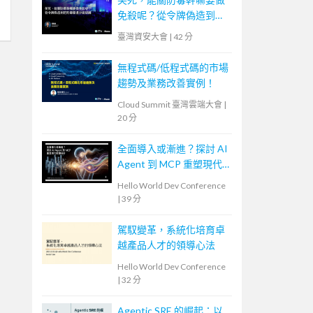
免殺呢？從令牌偽造到把
防毒關進沙箱隔離
臺灣資安大會
|
42 分
無程式碼/低程式碼的市場
趨勢及業務改善實例！
Cloud Summit 臺灣雲端大會
|
20 分
全面導入或漸進？探討 AI
Agent 到 MCP 重塑現代
軟體設計
Hello World Dev Conference
|
39 分
駕馭變革，系統化培育卓
越產品人才的領導心法
Hello World Dev Conference
|
32 分
Agentic SRE 的崛起：以