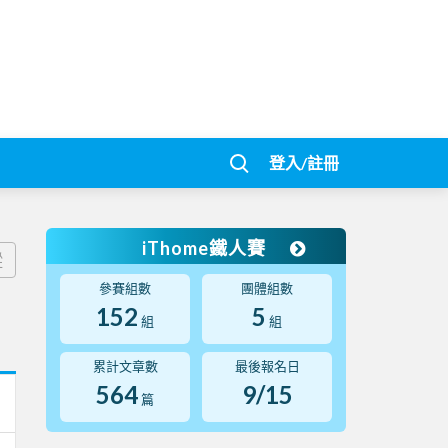
登入/註冊
iThome鐵人賽
蹤
參賽組數
團體組數
152
5
組
組
累計文章數
最後報名日
564
9/15
篇