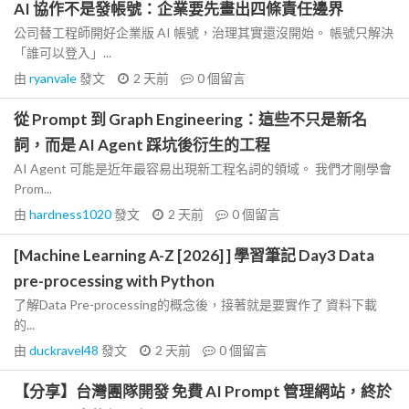
AI 協作不是發帳號：企業要先畫出四條責任邊界
公司替工程師開好企業版 AI 帳號，治理其實還沒開始。 帳號只解決
「誰可以登入」...
由
ryanvale
發文
2 天前
0
個留言
從 Prompt 到 Graph Engineering：這些不只是新名
詞，而是 AI Agent 踩坑後衍生的工程
AI Agent 可能是近年最容易出現新工程名詞的領域。 我們才剛學會
Prom...
由
hardness1020
發文
2 天前
0
個留言
[Machine Learning A-Z [2026] ] 學習筆記 Day3 Data
pre-processing with Python
了解Data Pre-processing的概念後，接著就是要實作了 資料下載
的...
由
duckravel48
發文
2 天前
0
個留言
【分享】台灣團隊開發 免費 AI Prompt 管理網站，終於