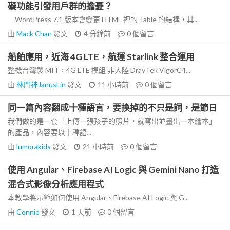
礙功能引發用戶群的擔憂？
WordPress 7.1 版本會變更 HTML 裡的 Table 的結構，其...
由
Mack Chan
發文
4 分鐘前
0
個留言
船舶應用，近海 4G LTE，航運 Starlink 整合運用
整機台灣製 MIT，4G LTE 模組 非大陸 DrayTek VigorC4...
由
林門神JanusLin
發文
11 小時前
0
個留言
同一篇內容翻成十種語言，要換掉的不只是詞，是節日
我們做的是一套「上傳一張孩子的照片，就寫出並畫出一本繪本」
的產品，內容要以十種語...
由
lumorakids
發文
21 小時前
0
個留言
使用 Angular、Firebase AI Logic 與 Gemini Nano 打造
混合式影像分析應用程式
本教學將示範如何使用 Angular、Firebase AI Logic 與 G...
由
Connie
發文
1 天前
0
個留言