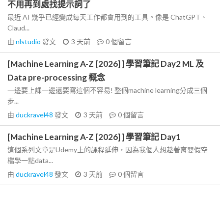
不用再到處找提示詞了
最近 AI 幾乎已經變成每天工作都會用到的工具。像是 ChatGPT、
Claud...
由
nlstudio
發文
3 天前
0
個留言
[Machine Learning A-Z [2026] ] 學習筆記 Day2 ML 及
Data pre-processing 概念
一邊要上課一邊還要寫這個不容易! 整個machine learning分成三個
步...
由
duckravel48
發文
3 天前
0
個留言
[Machine Learning A-Z [2026] ] 學習筆記 Day1
這個系列文章是Udemy上的課程延伸，因為我個人想趁著育嬰假空
檔學一點data...
由
duckravel48
發文
3 天前
0
個留言