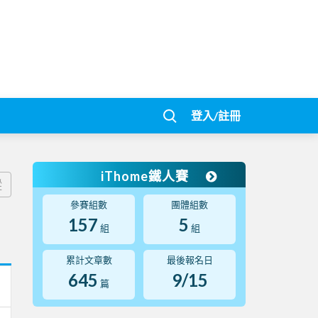
登入/註冊
iThome鐵人賽
蹤
參賽組數
團體組數
157
5
組
組
累計文章數
最後報名日
645
9/15
篇