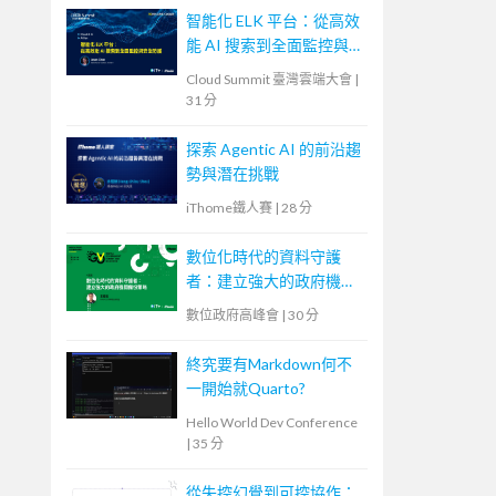
智能化 ELK 平台：從高效
能 AI 搜索到全面監控與
安全防護
Cloud Summit 臺灣雲端大會
|
31 分
探索 Agentic AI 的前沿趨
勢與潛在挑戰
iThome鐵人賽
|
28 分
數位化時代的資料守護
者：建立強大的政府機關
備份策略
數位政府高峰會
|
30 分
終究要有Markdown何不
一開始就Quarto?
Hello World Dev Conference
|
35 分
從失控幻覺到可控協作：