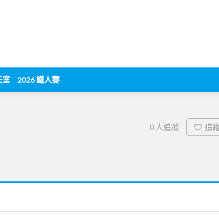
天室
2026 鐵人賽
追
0
人追蹤