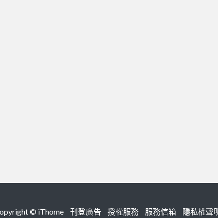
right ©
iThome
刊登廣告
授權服務
服務信箱
隱私權聲