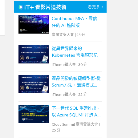
看影片追技術
看更多
Continuous MFA，零信
任的 AI 進階版
臺灣資安大會
|
25 分
從異世界歸來的
Kubernetes 官場現形記
iThome鐵人賽
|
30 分
產品開發的敏捷轉型術-從
Scrum方法、溝通模式到
打造底層心理素質
iThome鐵人賽
|
22 分
下一世代 SQL 重磅推出 -
以 Azure SQL MI 打造 AI
時代雲地整合資料庫
Cloud Summit 臺灣雲端大會
|
25 分