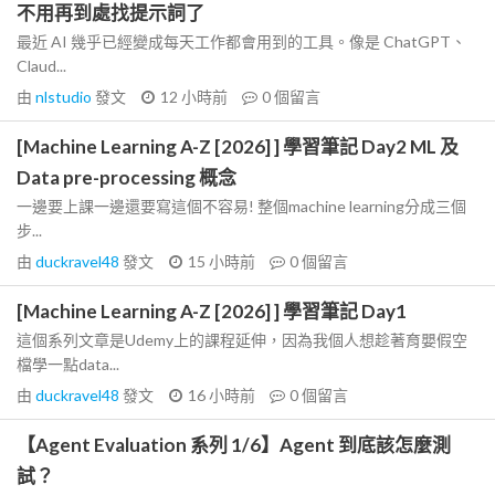
不用再到處找提示詞了
最近 AI 幾乎已經變成每天工作都會用到的工具。像是 ChatGPT、
Claud...
由
nlstudio
發文
12 小時前
0
個留言
[Machine Learning A-Z [2026] ] 學習筆記 Day2 ML 及
Data pre-processing 概念
一邊要上課一邊還要寫這個不容易! 整個machine learning分成三個
步...
由
duckravel48
發文
15 小時前
0
個留言
[Machine Learning A-Z [2026] ] 學習筆記 Day1
這個系列文章是Udemy上的課程延伸，因為我個人想趁著育嬰假空
檔學一點data...
由
duckravel48
發文
16 小時前
0
個留言
【Agent Evaluation 系列 1/6】Agent 到底該怎麼測
試？