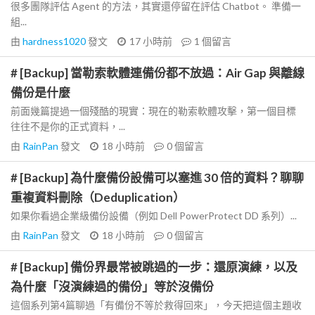
很多團隊評估 Agent 的方法，其實還停留在評估 Chatbot。 準備一
組...
由
hardness1020
發文
17 小時前
1
個留言
# [Backup] 當勒索軟體連備份都不放過：Air Gap 與離線
備份是什麼
前面幾篇提過一個殘酷的現實：現在的勒索軟體攻擊，第一個目標
往往不是你的正式資料，...
由
RainPan
發文
18 小時前
0
個留言
# [Backup] 為什麼備份設備可以塞進 30 倍的資料？聊聊
重複資料刪除（Deduplication）
如果你看過企業級備份設備（例如 Dell PowerProtect DD 系列）...
由
RainPan
發文
18 小時前
0
個留言
# [Backup] 備份界最常被跳過的一步：還原演練，以及
為什麼「沒演練過的備份」等於沒備份
這個系列第4篇聊過「有備份不等於救得回來」，今天把這個主題收