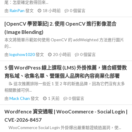
尾：怎麼確定救得回來...
由
RainPan
發文
18 小時前
0
個留言
[OpenCV 學習筆記] 2. 使用 OpenCV 進行影像混合
(Image Blending)
本文將簡單示範如何使用 OpenCV 的 addWeighted 方法進行圖片
的...
由
logohow1020
發文
20 小時前
0
個留言
5 個 WordPress 線上課程 (LMS) 外掛推薦，適合經營教
育私域、收集名單、營運個人品牌和內容商業化部署
📝 這次推薦排除一些近 1 至 2 年的新進品牌，因為它們沒有太多
相關數據可供...
由
Mack Chan
發文
1 天前
0
個留言
Wordfence 資安通報 | WooCommerce - Social Login |
CVE-2026-8457
WooCommerce Social Login 外掛爆出嚴重驗證繞過漏洞，使...