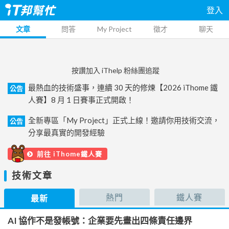
登入
文章
問答
My Project
徵才
聊天
按讚加入 iThelp 粉絲團追蹤
最熱血的技術盛事，連續 30 天的修煉【2026 iThome 鐵
公告
人賽】8 月 1 日賽事正式開啟！
全新專區「My Project」正式上線！邀請你用技術交流，
公告
分享最真實的開發經驗
前往 iThome鐵人賽
技術文章
熱門
鐵人賽
最新
AI 協作不是發帳號：企業要先畫出四條責任邊界