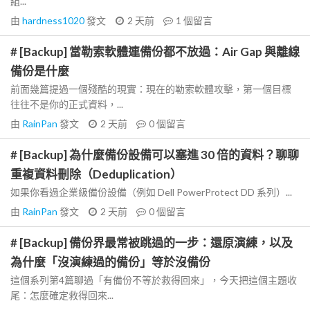
組...
由
hardness1020
發文
2 天前
1
個留言
# [Backup] 當勒索軟體連備份都不放過：Air Gap 與離線
備份是什麼
前面幾篇提過一個殘酷的現實：現在的勒索軟體攻擊，第一個目標
往往不是你的正式資料，...
由
RainPan
發文
2 天前
0
個留言
# [Backup] 為什麼備份設備可以塞進 30 倍的資料？聊聊
重複資料刪除（Deduplication）
如果你看過企業級備份設備（例如 Dell PowerProtect DD 系列）...
由
RainPan
發文
2 天前
0
個留言
# [Backup] 備份界最常被跳過的一步：還原演練，以及
為什麼「沒演練過的備份」等於沒備份
這個系列第4篇聊過「有備份不等於救得回來」，今天把這個主題收
尾：怎麼確定救得回來...