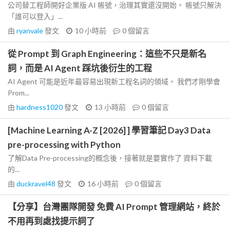
公司替工程師開好企業版 AI 帳號，治理其實還沒開始。 帳號只解決
「誰可以登入」...
由
ryanvale
發文
10 小時前
0
個留言
從 Prompt 到 Graph Engineering：這些不只是新名
詞，而是 AI Agent 踩坑後衍生的工程
AI Agent 可能是近年最容易出現新工程名詞的領域。 我們才剛學會
Prom...
由
hardness1020
發文
13 小時前
0
個留言
[Machine Learning A-Z [2026] ] 學習筆記 Day3 Data
pre-processing with Python
了解Data Pre-processing的概念後，接著就是要實作了 資料下載
的...
由
duckravel48
發文
16 小時前
0
個留言
【分享】台灣團隊開發 免費 AI Prompt 管理網站，終於
不用再到處找提示詞了