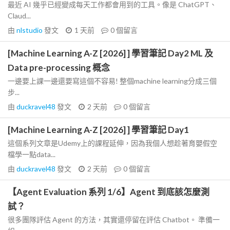
最近 AI 幾乎已經變成每天工作都會用到的工具。像是 ChatGPT、
Claud...
由
nlstudio
發文
1 天前
0
個留言
[Machine Learning A-Z [2026] ] 學習筆記 Day2 ML 及
Data pre-processing 概念
一邊要上課一邊還要寫這個不容易! 整個machine learning分成三個
步...
由
duckravel48
發文
2 天前
0
個留言
[Machine Learning A-Z [2026] ] 學習筆記 Day1
這個系列文章是Udemy上的課程延伸，因為我個人想趁著育嬰假空
檔學一點data...
由
duckravel48
發文
2 天前
0
個留言
【Agent Evaluation 系列 1/6】Agent 到底該怎麼測
試？
很多團隊評估 Agent 的方法，其實還停留在評估 Chatbot。 準備一