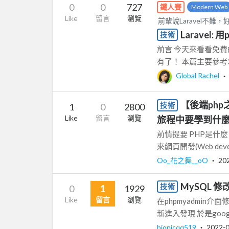
0
0
727
鐵人賽
Modern Web
Like
留言
瀏覽
前輩說Laravel不
Laravel:
技術
前言 今天來看看免費的
有了！ 本篇主要參考30天
Global Rachel
【後端ph
技術
1
0
2800
Like
留言
瀏覽
旅程中要學到什
前情提要 PHP是什麼？ 
來網頁開發(Web deve
Oo_花之舞__oO
‧
20
MySQL 
技術
0
1
1929
Like
留言
瀏覽
在phpmyadmin介面修
新進入發現 於是goog
bionicqq519
‧
2022-