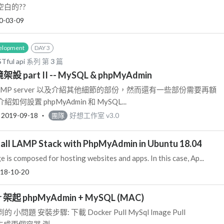
是空白的??
0-03-09
elopment
DAY 3
ful api
系列 第
3
篇
境架設 part II -- MySQL & phpMyAdmin
MP server 以及介紹其他細節的部份，然而還有一些部份需要再額
設置 phpMyAdmin 和 MySQL...
‧
2019-09-18
‧
好想工作室 v3.0
團隊
tall LAMP Stack with PhpMyAdmin in Ubuntu 18.04
is composed for hosting websites and apps. In this case, Ap...
18-10-20
 架起 phpMyAdmin + MySQL (MAC)
題 安裝步驟: 下載 Docker Pull MySql Image Pull
e 生成兩個容器 測...