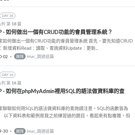
DAY 18
列 第
18
篇
: PHP - 如何做出一個有CRUD功能的會員管理系統？
如何做出一個有CRUD功能的會員管理系統 首先，要先知道CRUD
：新增資料Read：讀取、查詢資料Update：更新...
0-02
‧
imac_跳過這篇
團隊
DAY 16
列 第
16
篇
: PHP - 如何在phpMyAdmin裡用SQL的語法做資料庫的查
家聊聊如何用SQL的語法做資料庫的查詢請注意，SQL的函數皆為
」 以下資料表和範例是我之前練習過的題目，看起來有點複雜，但
9-30
‧
imac_跳過這篇
團隊