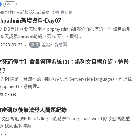
DAY 8
難，好啊那就1人前後端試試看啊
系列 第
8
篇
 用phpadmin新增資料-Day07
DB管理器要怎麼用。 phpmyadmin雖然介面很老派，但該有的都
成爲Laravel萌新（第16天） - 資料...
‧
2023-09-23
‧
差點不能成團
團隊
p之死而復生】會員管理系統 (1)：系列文目標介紹，這段
麼？
PHP是一種流行的伺服器端語言(Server-side language)，可以拿
lopment)、系統建...
23-05-08
修改密碼以後無法登入問題紀錄
改密碼 點選Edit privileges後點選Change password 修改密碼後重
le找到很多種解...
02-21