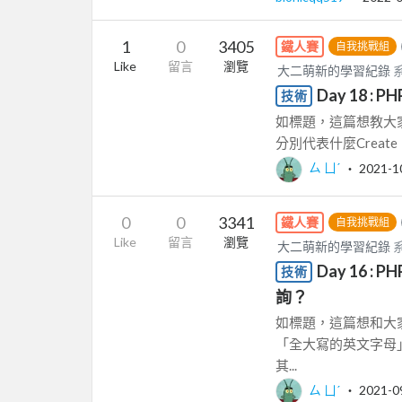
1
0
3405
鐵人賽
自我挑戰組
Like
留言
瀏覽
大二萌新的學習紀錄
系
Day 18 
技術
如標題，這篇想教大家
分別代表什麼Create
ㄙ ㄩˊ
‧
2021-1
0
0
3341
鐵人賽
自我挑戰組
Like
留言
瀏覽
大二萌新的學習紀錄
系
Day 16 
技術
詢？
如標題，這篇想和大
「全大寫的英文字母
其...
ㄙ ㄩˊ
‧
2021-0