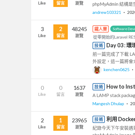
Like
留言
瀏覽
phpMyAdmin 結構
andrew103321
‧
202
3
2
48245
鐵人賽
Software Dev
Like
留言
瀏覽
從零開始的Laravel REST
Day 03 : 環
技術
前一篇完成了下載 LA
外設定，這一篇將會介紹如何
kenchen0625
How to Ins
技術
0
0
1637
Like
留言
瀏覽
A LAMP stack package 
Mangesh Dhulap
‧
20
利用 Docker
技術
2
1
23965
Like
留言
瀏覽
紀錄今天下午安裝遇到的 小問
phpMyAdmin Imag