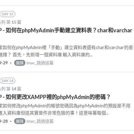
DAY 15
列 第
15
篇
 PHP - 如何在phpMyAdmin手動建立資料表？char和varchar
何在phpMyAdmin裡「手動」建立資料表還有char和varchar的差
擇？ 首先，先新增一個資料庫 輸入資料庫的...
9-29
‧
imac_跳過這篇
團隊
DAY 14
列 第
14
篇
 PHP - 如何更改XAMPP裡的phpMyAdmin的密碼？
何修改phpMyAdmin的帳號密碼因為phpMyAdmin的預設是不用
入資料庫但這其實是件非常危險的事！這意味著每個...
9-28
‧
imac_跳過這篇
團隊