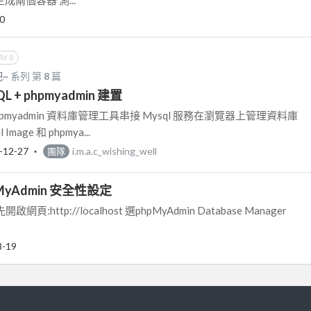
0
AY 8
吧~
系列 第
8
篇
QL + phpmyadmin 建置
pmyadmin 資料庫管理工具串接 Mysql 服務在瀏覽器上管理資料庫
Image 和 phpmya...
-12-27
‧
i.m.a.c_wishing_well
團隊
pMyAdmin 安全性設定
開啟網頁:http://localhost 選phpMyAdmin Database Manager
8-19