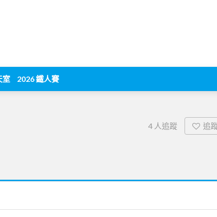
天室
2026 鐵人賽
追
4
人追蹤