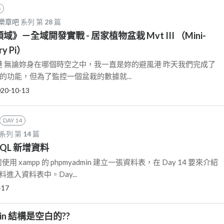
8
愛樂章吧
系列 第
28
篇
全領域》－全域開發實戰 - 居家植物盆栽 Mvt III （Mini-
ry Pi）
避風港 無論妳身在哪個時空之中，我一直是妳的避風港 昨天我們完成了
oker 的功能，但為了監控一個盆栽的數據就...
20-10-13
DAY 14
系列 第
14
篇
 SQL 新增資料
何使用 xampp 的 phpmyadmin 建立一張資料表，在 Day 14 要來介紹
料進入資料表中。Day...
-17
min 結構是空白的??