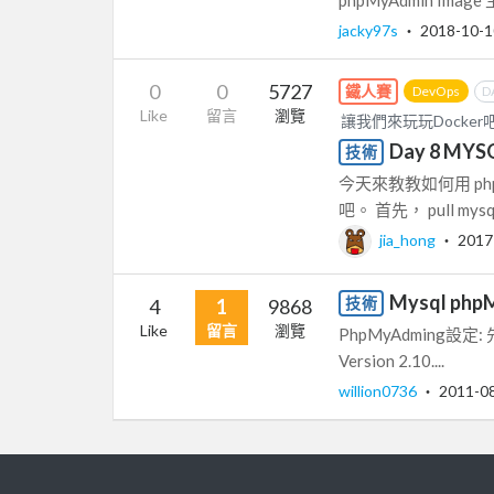
jacky97s
‧
2018-10-1
0
0
5727
鐵人賽
DevOps
D
Like
留言
瀏覽
讓我們來玩玩Docker
Day 8 MYS
技術
今天來教教如何用 ph
吧。 首先， pull mysql 
jia_hong
‧
2017
Mysql ph
技術
4
1
9868
Like
留言
瀏覽
PhpMyAdming設定: 先
Version 2.10....
willion0736
‧
2011-0