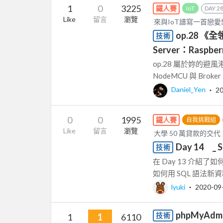
1
0
3225
鐵人賽
IoT
DAY 2
Like
留言
瀏覽
來與IoT譜寫一首戀
op.28 《
技術
Server：Raspber
op.28 屬於妳的
NodeMCU 與 Br
Daniel_Yen
‧
20
0
0
1995
鐵人賽
自我挑戰組
Like
留言
瀏覽
大學 50 萬貸款的交代
Day 14 _
技術
在 Day 13 介紹了如
如何用 SQL 語法新資
lyuki
‧
2020-09
phpMyAd
技術
1
1
6110