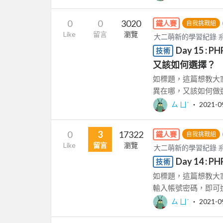
0
0
3020
鐵人賽
自我挑戰組
Like
留言
瀏覽
大二萌新的學習紀錄
系
Day 15 :
技術
又該如何選擇？
如標題，這篇想教大家如
異在哪，又該如何做選
ㄙ ㄩˊ
‧
2021-0
0
3
17322
鐵人賽
自我挑戰組
Like
留言
瀏覽
大二萌新的學習紀錄
系
Day 14 :
技術
如標題，這篇想教大家如
輸入帳號密碼，即可進
ㄙ ㄩˊ
‧
2021-0