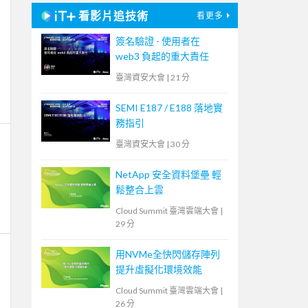
看影片追技術
看更多
簽名驗證 - 使用者在
web3 負起的重大責任
臺灣資安大會
|
21 分
SEMI E187 / E188 落地實
務指引
臺灣資安大會
|
30 分
NetApp 安全資料堡壘 輕
鬆整合上雲
Cloud Summit 臺灣雲端大會
|
29 分
用NVMe全快閃儲存陣列
提升虛擬化環境效能
Cloud Summit 臺灣雲端大會
|
26 分