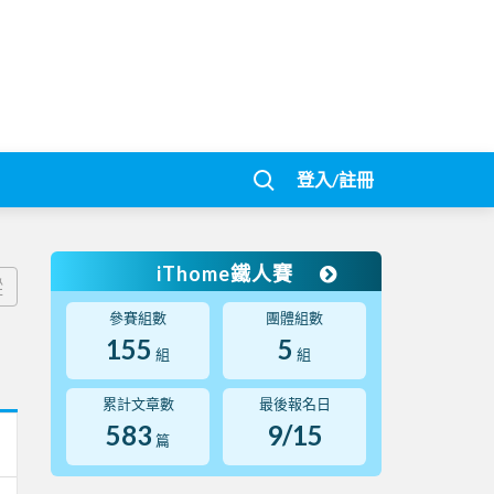
登入/註冊
iThome鐵人賽
蹤
參賽組數
團體組數
155
5
組
組
累計文章數
最後報名日
583
9/15
篇