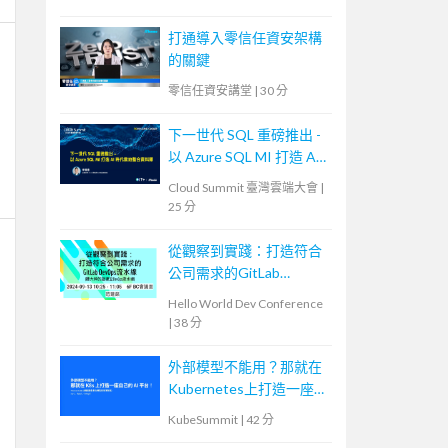
打通導入零信任資安架構
的關鍵
零信任資安講堂
|
30 分
下一世代 SQL 重磅推出 -
以 Azure SQL MI 打造 AI
時代雲地整合資料庫
Cloud Summit 臺灣雲端大會
|
25 分
從觀察到實踐：打造符合
公司需求的GitLab
DevOps流水線
Hello World Dev Conference
|
38 分
外部模型不能用？那就在
Kubernetes上打造一座自
己的AI平台！
KubeSummit
|
42 分