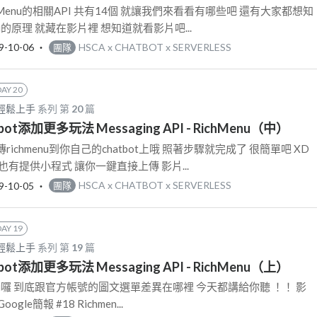
Menu的相關API 共有14個 就讓我們來看看有哪些吧 還有大家都想知
nu的原理 就藏在影片裡 想知道就看影片吧...
9-10-06
‧
HSCA x CHATBOT x SERVERLESS
團隊
DAY 20
I 輕鬆上手
系列 第
20
篇
tbot添加更多玩法 Messaging API - RichMenu（中）
ichmenu到你自己的chatbot上哦 照著步驟就完成了 很簡單吧 XD
有提供小程式 讓你一鍵直接上傳 影片...
9-10-05
‧
HSCA x CHATBOT x SERVERLESS
團隊
DAY 19
I 輕鬆上手
系列 第
19
篇
tbot添加更多玩法 Messaging API - RichMenu（上）
nu囉 到底跟官方帳號的圖文選單差異在哪裡 今天都講給你聽 ！！ 影
gle簡報 #18 Richmen...