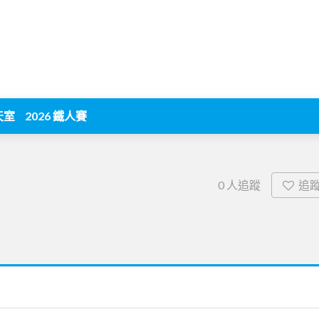
天室
2026 鐵人賽
追
0
人追蹤