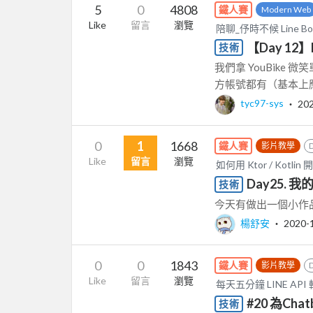
5
0
4808
鐵人賽
Modern Web
Like
留言
瀏覽
陪聊_伃時不候 Line B
【Day 12】
技術
我們拿 YouBik
方帳號都有（基本上應
tyc97-sys
‧
20
0
1
1668
鐵人賽
影片教學
Like
留言
瀏覽
如何用 Ktor / Kotli
Day25. 我
技術
今天有做出一個小作品
楊舒安
‧
2020-
0
0
1843
鐵人賽
影片教學
Like
留言
瀏覽
每天五分鐘 LINE AP
#20 為Cha
技術