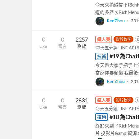
今天來稍微提下Rich
道的多層次RichMe
RenZhou
‧
201
0
0
2257
鐵人賽
影片教學
Like
留言
瀏覽
每天五分鐘 LINE AP
#19 為Cha
技術
今天帶大家手把手上傳r
當然你要偷懶 我最後也
RenZhou
‧
201
0
0
2831
鐵人賽
影片教學
Like
留言
瀏覽
每天五分鐘 LINE AP
#18 為Cha
技術
終於來到了RichMe
片 投影片&amp;資源 Goo