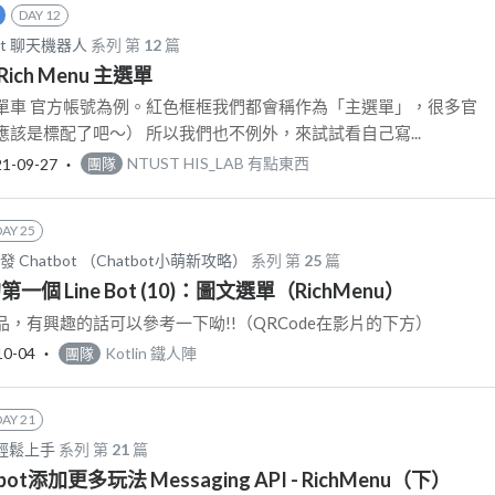
DAY 12
ot 聊天機器人
系列 第
12
篇
Rich Menu 主選單
e 微笑單車 官方帳號為例。紅色框框我們都會稱作為「主選單」，很多官
該是標配了吧～） 所以我們也不例外，來試試看自己寫...
21-09-27
‧
NTUST HIS_LAB 有點東西
團隊
DAY 25
n 開發 Chatbot （Chatbot小萌新攻略）
系列 第
25
篇
的第一個 Line Bot (10)：圖文選單（RichMenu）
，有興趣的話可以參考一下呦!!（QRCode在影片的下方）
10-04
‧
Kotlin 鐵人陣
團隊
DAY 21
I 輕鬆上手
系列 第
21
篇
tbot添加更多玩法 Messaging API - RichMenu（下）