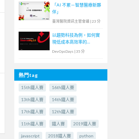
「AI 不累－智慧醫療新夥
伴」
臺灣醫院資訊主管會議
|
23 分
以趨勢科技為例，如何實
現低成本高效率的
Observability2.0
DevOpsDays
|
35 分
熱門tag
15th鐵人賽
16th鐵人賽
13th鐵人賽
14th鐵人賽
17th鐵人賽
12th鐵人賽
11th鐵人賽
鐵人賽
2019鐵人賽
javascript
2018鐵人賽
python