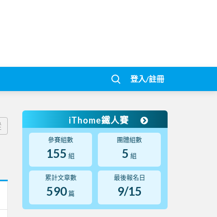
登入/註冊
iThome鐵人賽
蹤
參賽組數
團體組數
155
5
組
組
累計文章數
最後報名日
590
9/15
篇