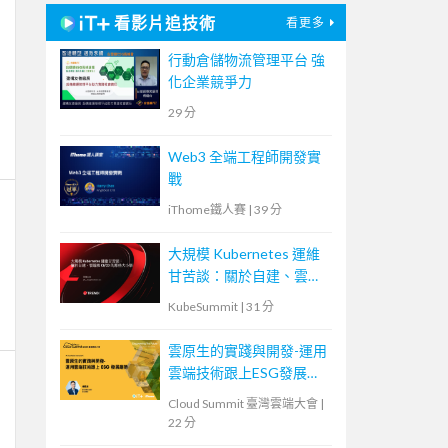
看影片追技術
看更多
行動倉儲物流管理平台 強
化企業競爭力
29 分
Web3 全端工程師開發實
戰
iThome鐵人賽
|
39 分
大規模 Kubernetes 運維
甘苦談：關於自建、雲端
和 CI/CD 的那些大小事
KubeSummit
|
31 分
雲原生的實踐與開發-運用
雲端技術跟上ESG發展趨
勢
Cloud Summit 臺灣雲端大會
|
22 分