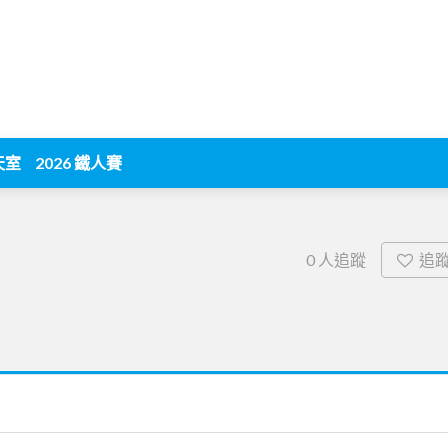
天室
2026 鐵人賽
追
0
人追蹤