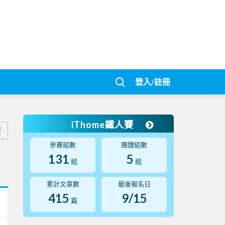
登入/註冊
iThome鐵人賽
蹤
參賽組數
團體組數
131
5
組
組
累計文章數
最後報名日
415
9/15
篇