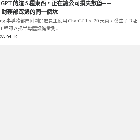
atGPT 的這 5 種東西，正在讓公司損失數億——
院、財務部踩過的同一個坑
msung 半導體部門剛剛開放員工使用 ChatGPT。 20 天內，發生了 3 起
程師 A 把半導體設備量測...
26-04-19