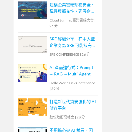
建構企業雲端架構安全、
彈性與擴充性，延展企業
全球無邊際安全存取
Cloud Summit 臺灣雲端大會
|
25 分
SRE 經驗分享－在中大型
企業身為 SRE 可能該完成
的一些事
SRE CONFERENCE
|
26 分
AI 產品進行式：Prompt
➟ RAG ➟ Multi-Agent
Hello World Dev Conference
|
29 分
打造新世代資安強化的 AI
儲存平台
數位政府高峰會
|
28 分
不用擔心被 AI 裁員，因