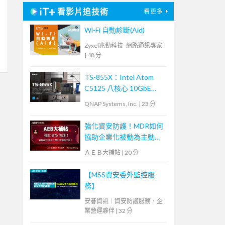
看影片追技術
看更多
Wi-Fi 自動診斷(Aid)
Zyxel兆勤科技- 網路通訊專家
|
48 分
TS-855X：Intel Atom
C5125 八核心 10GbE
NAS，內建雙 M.2 NVMe
QNAP Systems, Inc.
|
23 分
SSD 及 PCIe Gen 3 插
槽，大容量混合式儲存架
強化資安防護！MDR如何
構適合中小企業備份及監
協助企業化被動為主動？
控應用
【宏碁資訊網路學堂】
ＡＥＢ大補帖
|
20 分
【MSS資安委外監控服
務】
安碁資訊｜資安防護服務．企
業營運夥伴
|
32 分