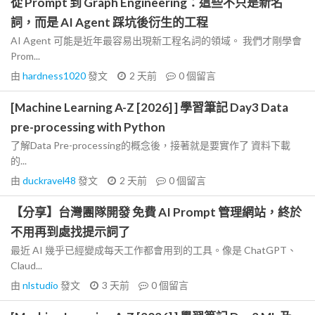
從 Prompt 到 Graph Engineering：這些不只是新名
詞，而是 AI Agent 踩坑後衍生的工程
AI Agent 可能是近年最容易出現新工程名詞的領域。 我們才剛學會
Prom...
由
hardness1020
發文
2 天前
0
個留言
[Machine Learning A-Z [2026] ] 學習筆記 Day3 Data
pre-processing with Python
了解Data Pre-processing的概念後，接著就是要實作了 資料下載
的...
由
duckravel48
發文
2 天前
0
個留言
【分享】台灣團隊開發 免費 AI Prompt 管理網站，終於
不用再到處找提示詞了
最近 AI 幾乎已經變成每天工作都會用到的工具。像是 ChatGPT、
Claud...
由
nlstudio
發文
3 天前
0
個留言