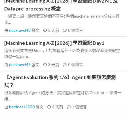
[Machine Learning A-Z [2026] ] 學習筆記 Day2 ML 及
Data pre-processing 概念
一邊要上課一邊還要寫這個不容易! 整個machine learning分成三個
步...
由
duckravel48
發文
3 天前
0
個留言
[Machine Learning A-Z [2026] ] 學習筆記 Day1
這個系列文章是Udemy上的課程延伸，因為我個人想趁著育嬰假空
檔學一點data...
由
duckravel48
發文
3 天前
0
個留言
【Agent Evaluation 系列 1/6】Agent 到底該怎麼測
試？
很多團隊評估 Agent 的方法，其實還停留在評估 Chatbot。 準備一
組...
由
hardness1020
發文
3 天前
1
個留言