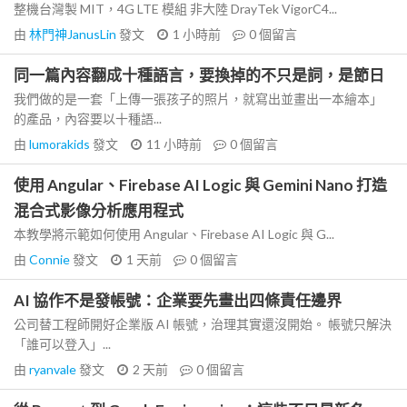
整機台灣製 MIT，4G LTE 模組 非大陸 DrayTek VigorC4...
由
林門神JanusLin
發文
1 小時前
0
個留言
同一篇內容翻成十種語言，要換掉的不只是詞，是節日
我們做的是一套「上傳一張孩子的照片，就寫出並畫出一本繪本」
的產品，內容要以十種語...
由
lumorakids
發文
11 小時前
0
個留言
使用 Angular、Firebase AI Logic 與 Gemini Nano 打造
混合式影像分析應用程式
本教學將示範如何使用 Angular、Firebase AI Logic 與 G...
由
Connie
發文
1 天前
0
個留言
AI 協作不是發帳號：企業要先畫出四條責任邊界
公司替工程師開好企業版 AI 帳號，治理其實還沒開始。 帳號只解決
「誰可以登入」...
由
ryanvale
發文
2 天前
0
個留言