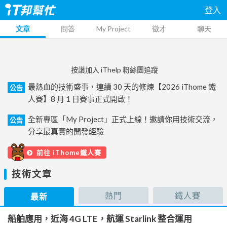
登入
文章
問答
My Project
徵才
聊天
按讚加入 iThelp 粉絲團追蹤
最熱血的技術盛事，連續 30 天的修煉【2026 iThome 鐵
公告
人賽】8 月 1 日賽事正式開啟！
全新專區「My Project」正式上線！邀請你用技術交流，
公告
分享最真實的開發經驗
前往 iThome鐵人賽
技術文章
熱門
鐵人賽
最新
船舶應用，近海 4G LTE，航運 Starlink 整合運用