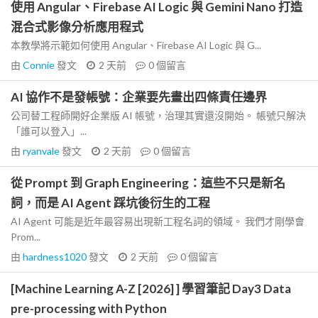
使用 Angular、Firebase AI Logic 與 Gemini Nano 打造
混合式影像分析應用程式
本教學將示範如何使用 Angular、Firebase AI Logic 與 G...
由
Connie
發文
2 天前
0
個留言
AI 協作不是發帳號：企業要先畫出四條責任邊界
公司替工程師開好企業版 AI 帳號，治理其實還沒開始。 帳號只解決
「誰可以登入」...
由
ryanvale
發文
2 天前
0
個留言
從 Prompt 到 Graph Engineering：這些不只是新名
詞，而是 AI Agent 踩坑後衍生的工程
AI Agent 可能是近年最容易出現新工程名詞的領域。 我們才剛學會
Prom...
由
hardness1020
發文
2 天前
0
個留言
[Machine Learning A-Z [2026] ] 學習筆記 Day3 Data
pre-processing with Python