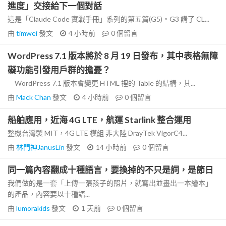
進度」交接給下一個對話
這是「Claude Code 實戰手冊」系列的第五篇(G5)。G3 講了 CL...
由
timwei
發文
4 小時前
0
個留言
WordPress 7.1 版本將於 8 月 19 日發布，其中表格無障
礙功能引發用戶群的擔憂？
WordPress 7.1 版本會變更 HTML 裡的 Table 的結構，其...
由
Mack Chan
發文
4 小時前
0
個留言
船舶應用，近海 4G LTE，航運 Starlink 整合運用
整機台灣製 MIT，4G LTE 模組 非大陸 DrayTek VigorC4...
由
林門神JanusLin
發文
14 小時前
0
個留言
同一篇內容翻成十種語言，要換掉的不只是詞，是節日
我們做的是一套「上傳一張孩子的照片，就寫出並畫出一本繪本」
的產品，內容要以十種語...
由
lumorakids
發文
1 天前
0
個留言