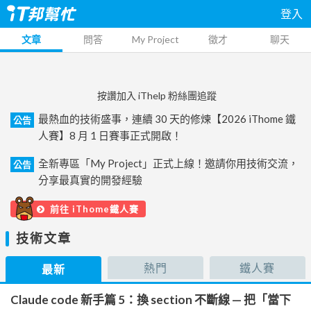
登入
文章
問答
My Project
徵才
聊天
按讚加入 iThelp 粉絲團追蹤
最熱血的技術盛事，連續 30 天的修煉【2026 iThome 鐵
公告
人賽】8 月 1 日賽事正式開啟！
全新專區「My Project」正式上線！邀請你用技術交流，
公告
分享最真實的開發經驗
前往 iThome鐵人賽
技術文章
熱門
鐵人賽
最新
Claude code 新手篇 5：換 section 不斷線 — 把「當下