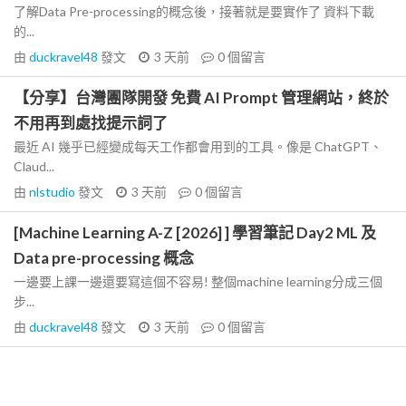
了解Data Pre-processing的概念後，接著就是要實作了 資料下載
的...
由
duckravel48
發文
3 天前
0
個留言
【分享】台灣團隊開發 免費 AI Prompt 管理網站，終於
不用再到處找提示詞了
最近 AI 幾乎已經變成每天工作都會用到的工具。像是 ChatGPT、
Claud...
由
nlstudio
發文
3 天前
0
個留言
[Machine Learning A-Z [2026] ] 學習筆記 Day2 ML 及
Data pre-processing 概念
一邊要上課一邊還要寫這個不容易! 整個machine learning分成三個
步...
由
duckravel48
發文
3 天前
0
個留言