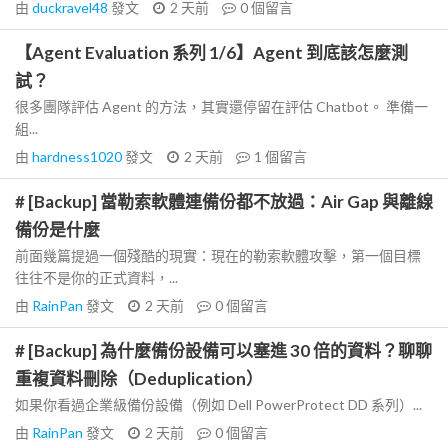
由
duckravel48
發文
2 天前
0
個留言
【Agent Evaluation 系列 1/6】Agent 到底該怎麼測
試？
很多團隊評估 Agent 的方法，其實還停留在評估 Chatbot。 準備一
組...
由
hardness1020
發文
2 天前
1
個留言
# [Backup] 當勒索軟體連備份都不放過：Air Gap 與離線
備份是什麼
前面幾篇提過一個殘酷的現實：現在的勒索軟體攻擊，第一個目標
往往不是你的正式資料，...
由
RainPan
發文
2 天前
0
個留言
# [Backup] 為什麼備份設備可以塞進 30 倍的資料？聊聊
重複資料刪除（Deduplication）
如果你看過企業級備份設備（例如 Dell PowerProtect DD 系列）...
由
RainPan
發文
2 天前
0
個留言