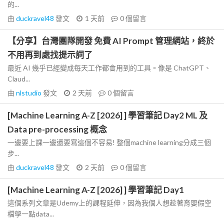
的...
由
duckravel48
發文
1 天前
0
個留言
【分享】台灣團隊開發 免費 AI Prompt 管理網站，終於
不用再到處找提示詞了
最近 AI 幾乎已經變成每天工作都會用到的工具。像是 ChatGPT、
Claud...
由
nlstudio
發文
2 天前
0
個留言
[Machine Learning A-Z [2026] ] 學習筆記 Day2 ML 及
Data pre-processing 概念
一邊要上課一邊還要寫這個不容易! 整個machine learning分成三個
步...
由
duckravel48
發文
2 天前
0
個留言
[Machine Learning A-Z [2026] ] 學習筆記 Day1
這個系列文章是Udemy上的課程延伸，因為我個人想趁著育嬰假空
檔學一點data...