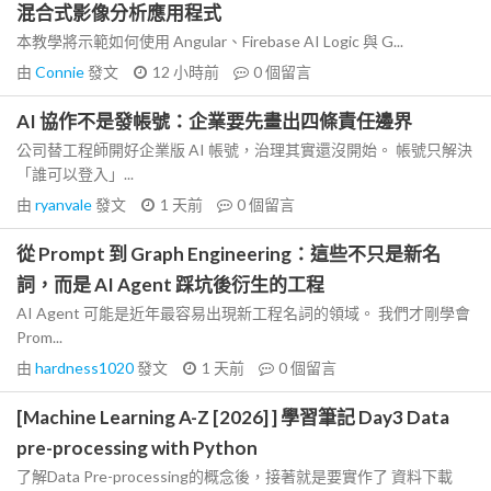
混合式影像分析應用程式
本教學將示範如何使用 Angular、Firebase AI Logic 與 G...
由
Connie
發文
12 小時前
0
個留言
AI 協作不是發帳號：企業要先畫出四條責任邊界
公司替工程師開好企業版 AI 帳號，治理其實還沒開始。 帳號只解決
「誰可以登入」...
由
ryanvale
發文
1 天前
0
個留言
從 Prompt 到 Graph Engineering：這些不只是新名
詞，而是 AI Agent 踩坑後衍生的工程
AI Agent 可能是近年最容易出現新工程名詞的領域。 我們才剛學會
Prom...
由
hardness1020
發文
1 天前
0
個留言
[Machine Learning A-Z [2026] ] 學習筆記 Day3 Data
pre-processing with Python
了解Data Pre-processing的概念後，接著就是要實作了 資料下載