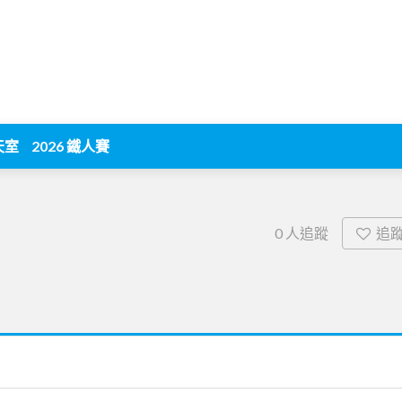
天室
2026 鐵人賽
追
0
人追蹤