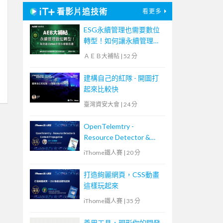
看影片追技術
看更多
ESG永續管理也需要數位
轉型！如何讓永續管理既
高效又符合國際標章？
ＡＥＢ大補帖
|
52 分
【宏碁資訊網路學堂】
建構自己的紅隊 - 開圖打
起來比較快
臺灣資安大會
|
24 分
OpenTelemtry -
Resource Detector &
Context Propagation
iThome鐵人賽
|
20 分
打造絢麗網頁，CSS動畫
這樣玩起來
iThome鐵人賽
|
35 分
善用工具，現形你的開發