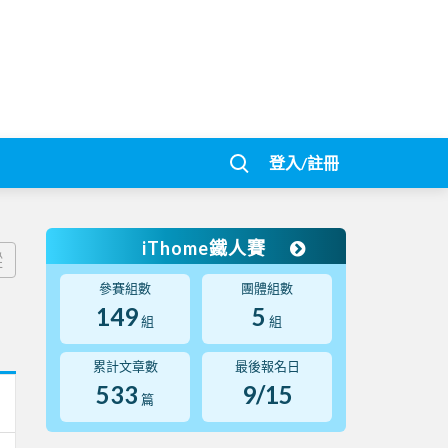
登入/註冊
iThome鐵人賽
蹤
參賽組數
團體組數
149
5
組
組
累計文章數
最後報名日
533
9/15
篇