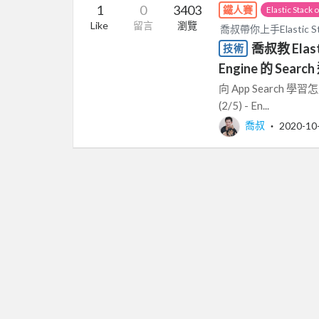
1
0
3403
鐵人賽
Elastic Stack 
Like
留言
瀏覽
喬叔帶你上手Elastic St
喬叔教 Elasti
技術
Engine 的 Sea
向 App Search 學習怎
(2/5) - En...
喬叔
‧
2020-10