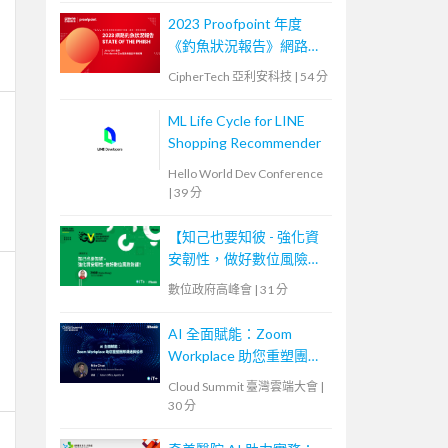
2023 Proofpoint 年度
《釣魚狀況報告》網路研
討會
CipherTech 亞利安科技
|
54 分
ML Life Cycle for LINE
Shopping Recommender
Hello World Dev Conference
|
39 分
【知己也要知彼 - 強化資
安韌性，做好數位風險防
護！】
數位政府高峰會
|
31 分
AI 全面賦能：Zoom
Workplace 助您重塑團隊
溝通與協作
Cloud Summit 臺灣雲端大會
|
30 分