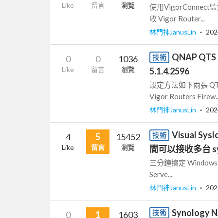
Like
留言
瀏覽
使用VigorConnect監控
收 Vigor Router...
林門神JanusLin
‧
202
QNAP QTS 
技術
0
0
1036
Like
留言
瀏覽
5.1.4.2596
設定方法如下兩張 QTS 5
Vigor Routers Firew..
林門神JanusLin
‧
202
Visual Sy
技術
4
5
15452
Like
留言
瀏覽
間可以接收多台 sy
三分鐘搞定 Windows Sysl
Serve...
林門神JanusLin
‧
202
Synolog
技術
0
1
1603