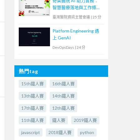
奇美醫院 AI 助力實務：
智慧醫療落地與工作條件
優化
臺灣醫院資訊主管會議
|
25 分
Platform Engineering 遇
上 GenAI
DevOpsDays
|
24 分
熱門tag
15th鐵人賽
16th鐵人賽
13th鐵人賽
14th鐵人賽
17th鐵人賽
12th鐵人賽
11th鐵人賽
鐵人賽
2019鐵人賽
javascript
2018鐵人賽
python