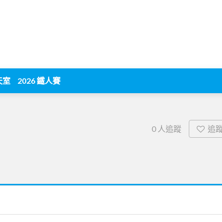
天室
2026 鐵人賽
追
0
人追蹤