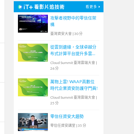
看影片追技術
看更多
攻擊者視野中的零信任架
構
臺灣資安大會
|
30 分
從雲到邊緣，全球卓越分
布式計算平台提升多雲體
驗
Cloud Summit 臺灣雲端大會
|
26 分
萬物上雲! WAAP高數位
時代企業資安防護守門員!
Cloud Summit 臺灣雲端大會
|
25 分
零信任資安大趨勢
零信任資安講堂
|
35 分