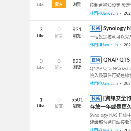
Like
留言
瀏覽
控制台通知設定 設定
林門神JanusLin
‧
202
Synolo
技術
3
0
931
Like
留言
瀏覽
一個設定檔就可以完成
林門神JanusLin
‧
202
QNAP QTS 
技術
0
0
823
Like
留言
瀏覽
QNAP QTS NAS s
院入侵事件可疑連線
林門神JanusLin
‧
202
[資訊安全]使用
技術
1
0
5501
Like
留言
瀏覽
存放一年或是更久
Synology N
建議都勾選日誌接收日誌
林門神JanusLin
‧
202