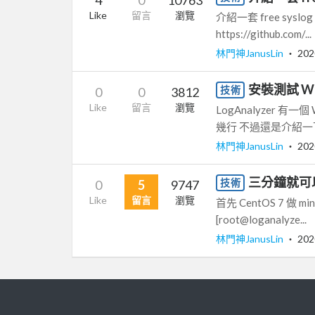
Like
留言
瀏覽
介紹一套 free syslog V
https://github.com/...
林門神JanusLin
‧
202
安裝測試 WinS
技術
0
0
3812
Like
留言
瀏覽
LogAnalyzer 有
幾行 不過還是介紹一下 htt
林門神JanusLin
‧
202
三分鐘就可以 C
技術
0
5
9747
Like
留言
瀏覽
首先 CentOS 7 做 min
[root@loganalyze...
林門神JanusLin
‧
202