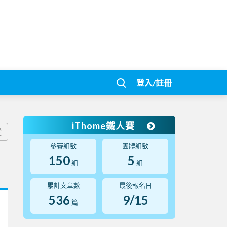
登入/註冊
iThome鐵人賽
蹤
參賽組數
團體組數
150
5
組
組
累計文章數
最後報名日
536
9/15
篇