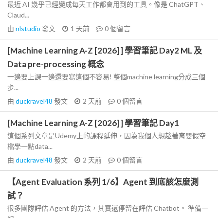
最近 AI 幾乎已經變成每天工作都會用到的工具。像是 ChatGPT、
Claud...
由
nlstudio
發文
1 天前
0
個留言
[Machine Learning A-Z [2026] ] 學習筆記 Day2 ML 及
Data pre-processing 概念
一邊要上課一邊還要寫這個不容易! 整個machine learning分成三個
步...
由
duckravel48
發文
2 天前
0
個留言
[Machine Learning A-Z [2026] ] 學習筆記 Day1
這個系列文章是Udemy上的課程延伸，因為我個人想趁著育嬰假空
檔學一點data...
由
duckravel48
發文
2 天前
0
個留言
【Agent Evaluation 系列 1/6】Agent 到底該怎麼測
試？
很多團隊評估 Agent 的方法，其實還停留在評估 Chatbot。 準備一