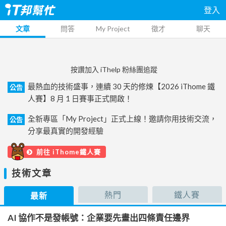
登入
文章
問答
My Project
徵才
聊天
按讚加入 iThelp 粉絲團追蹤
最熱血的技術盛事，連續 30 天的修煉【2026 iThome 鐵
公告
人賽】8 月 1 日賽事正式開啟！
全新專區「My Project」正式上線！邀請你用技術交流，
公告
分享最真實的開發經驗
前往 iThome鐵人賽
技術文章
熱門
鐵人賽
最新
AI 協作不是發帳號：企業要先畫出四條責任邊界