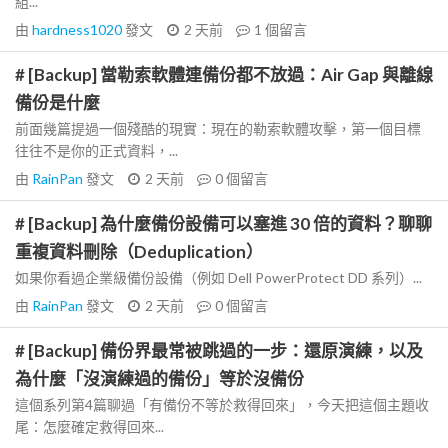
組...
由
hardness1020
發文
2 天前
1
個留言
# [Backup] 當勒索軟體連備份都不放過：Air Gap 與離線
備份是什麼
前面幾篇提過一個殘酷的現實：現在的勒索軟體攻擊，第一個目標
往往不是你的正式資料，...
由
RainPan
發文
2 天前
0
個留言
# [Backup] 為什麼備份設備可以塞進 30 倍的資料？聊聊
重複資料刪除（Deduplication）
如果你看過企業級備份設備（例如 Dell PowerProtect DD 系列）...
由
RainPan
發文
2 天前
0
個留言
# [Backup] 備份界最常被跳過的一步：還原演練，以及
為什麼「沒演練過的備份」等於沒備份
這個系列第4篇聊過「有備份不等於救得回來」，今天把這個主題收
尾：怎麼確定救得回來...