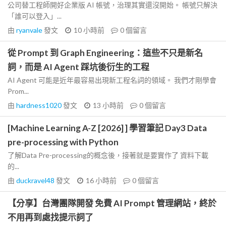
公司替工程師開好企業版 AI 帳號，治理其實還沒開始。 帳號只解決
「誰可以登入」...
由
ryanvale
發文
10 小時前
0
個留言
從 Prompt 到 Graph Engineering：這些不只是新名
詞，而是 AI Agent 踩坑後衍生的工程
AI Agent 可能是近年最容易出現新工程名詞的領域。 我們才剛學會
Prom...
由
hardness1020
發文
13 小時前
0
個留言
[Machine Learning A-Z [2026] ] 學習筆記 Day3 Data
pre-processing with Python
了解Data Pre-processing的概念後，接著就是要實作了 資料下載
的...
由
duckravel48
發文
16 小時前
0
個留言
【分享】台灣團隊開發 免費 AI Prompt 管理網站，終於
不用再到處找提示詞了