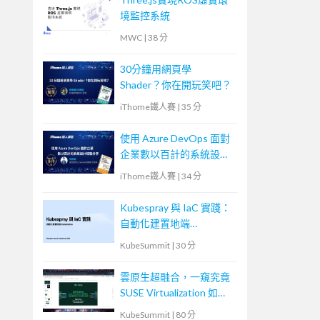
境監控系統
MWC
|
38 分
30分鐘用網頁學
Shader？你在開玩笑吧？
iThome鐵人賽
|
35 分
使用 Azure DevOps 面對
企業數以百計的系統設計
經驗分享
iThome鐵人賽
|
34 分
Kubespray 與 IaC 實踐：
自動化建置地端
Kubernetes
KubeSummit
|
30 分
雲原生超融合，一窺究竟
SUSE Virtualization 如何
解決傳統應用與現代化雲
KubeSummit
|
80 分