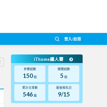
登入/註冊
iThome鐵人賽
蹤
參賽組數
團體組數
150
5
組
組
累計文章數
最後報名日
546
9/15
篇