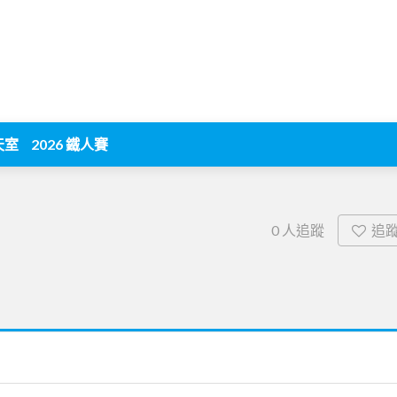
天室
2026 鐵人賽
追
0
人追蹤