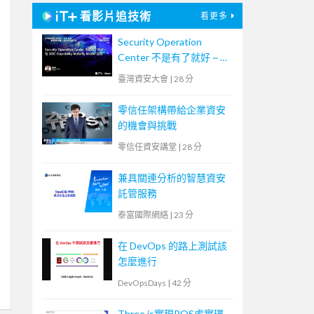
看影片追技術
看更多
Security Operation
Center 不是有了就好 ~ 從
SOC Capability Maturity
臺灣資安大會
|
28 分
Model 談起
零信任架構帶給企業資安
的機會與挑戰
零信任資安講堂
|
28 分
兼具關連分析的智慧資安
託管服務
泰富國際網絡
|
23 分
在 DevOps 的路上測試該
怎麼進行
DevOpsDays
|
42 分
Three.js實現ROS虛實環