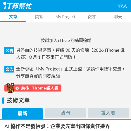
登入
文章
問答
My Project
徵才
聊天
按讚加入 iThelp 粉絲團追蹤
最熱血的技術盛事，連續 30 天的修煉【2026 iThome 鐵
公告
人賽】8 月 1 日賽事正式開啟！
全新專區「My Project」正式上線！邀請你用技術交流，
公告
分享最真實的開發經驗
前往 iThome鐵人賽
技術文章
熱門
鐵人賽
最新
AI 協作不是發帳號：企業要先畫出四條責任邊界