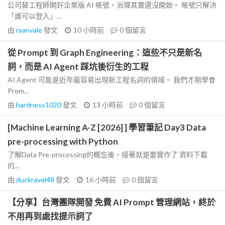
公司替工程師開好企業版 AI 帳號，治理其實還沒開始。 帳號只解決
「誰可以登入」...
由
ryanvale
發文
10 小時前
0
個留言
從 Prompt 到 Graph Engineering：這些不只是新名
詞，而是 AI Agent 踩坑後衍生的工程
AI Agent 可能是近年最容易出現新工程名詞的領域。 我們才剛學會
Prom...
由
hardness1020
發文
13 小時前
0
個留言
[Machine Learning A-Z [2026] ] 學習筆記 Day3 Data
pre-processing with Python
了解Data Pre-processing的概念後，接著就是要實作了 資料下載
的...
由
duckravel48
發文
16 小時前
0
個留言
【分享】台灣團隊開發 免費 AI Prompt 管理網站，終於
不用再到處找提示詞了