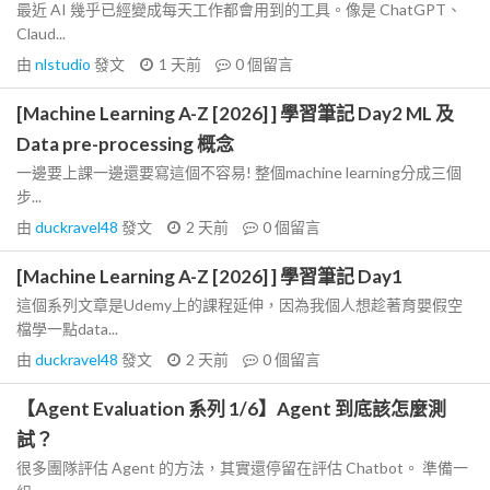
最近 AI 幾乎已經變成每天工作都會用到的工具。像是 ChatGPT、
Claud...
由
nlstudio
發文
1 天前
0
個留言
[Machine Learning A-Z [2026] ] 學習筆記 Day2 ML 及
Data pre-processing 概念
一邊要上課一邊還要寫這個不容易! 整個machine learning分成三個
步...
由
duckravel48
發文
2 天前
0
個留言
[Machine Learning A-Z [2026] ] 學習筆記 Day1
這個系列文章是Udemy上的課程延伸，因為我個人想趁著育嬰假空
檔學一點data...
由
duckravel48
發文
2 天前
0
個留言
【Agent Evaluation 系列 1/6】Agent 到底該怎麼測
試？
很多團隊評估 Agent 的方法，其實還停留在評估 Chatbot。 準備一