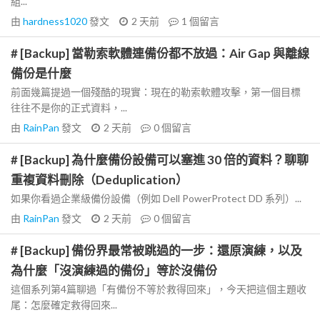
組...
由
hardness1020
發文
2 天前
1
個留言
# [Backup] 當勒索軟體連備份都不放過：Air Gap 與離線
備份是什麼
前面幾篇提過一個殘酷的現實：現在的勒索軟體攻擊，第一個目標
往往不是你的正式資料，...
由
RainPan
發文
2 天前
0
個留言
# [Backup] 為什麼備份設備可以塞進 30 倍的資料？聊聊
重複資料刪除（Deduplication）
如果你看過企業級備份設備（例如 Dell PowerProtect DD 系列）...
由
RainPan
發文
2 天前
0
個留言
# [Backup] 備份界最常被跳過的一步：還原演練，以及
為什麼「沒演練過的備份」等於沒備份
這個系列第4篇聊過「有備份不等於救得回來」，今天把這個主題收
尾：怎麼確定救得回來...