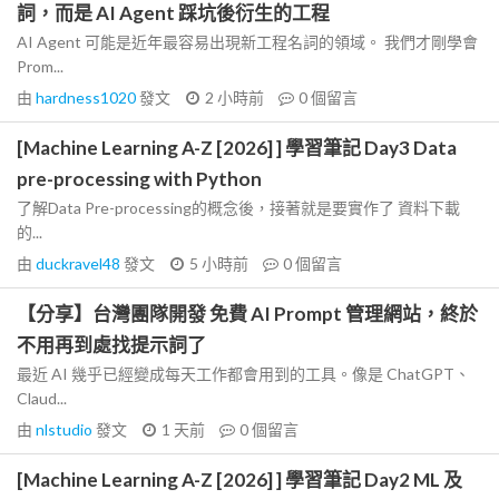
詞，而是 AI Agent 踩坑後衍生的工程
AI Agent 可能是近年最容易出現新工程名詞的領域。 我們才剛學會
Prom...
由
hardness1020
發文
2 小時前
0
個留言
[Machine Learning A-Z [2026] ] 學習筆記 Day3 Data
pre-processing with Python
了解Data Pre-processing的概念後，接著就是要實作了 資料下載
的...
由
duckravel48
發文
5 小時前
0
個留言
【分享】台灣團隊開發 免費 AI Prompt 管理網站，終於
不用再到處找提示詞了
最近 AI 幾乎已經變成每天工作都會用到的工具。像是 ChatGPT、
Claud...
由
nlstudio
發文
1 天前
0
個留言
[Machine Learning A-Z [2026] ] 學習筆記 Day2 ML 及