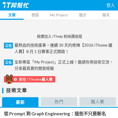
登入
文章
問答
My Project
徵才
聊天
按讚加入 iThelp 粉絲團追蹤
最熱血的技術盛事，連續 30 天的修煉【2026 iThome 鐵
公告
人賽】8 月 1 日賽事正式開啟！
全新專區「My Project」正式上線！邀請你用技術交流，
公告
分享最真實的開發經驗
前往 iThome鐵人賽
技術文章
熱門
鐵人賽
最新
從 Prompt 到 Graph Engineering：這些不只是新名