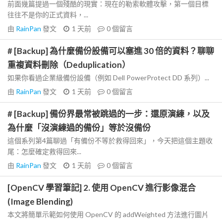
前面幾篇提過一個殘酷的現實：現在的勒索軟體攻擊，第一個目標
往往不是你的正式資料，...
由
RainPan
發文
1 天前
0
個留言
# [Backup] 為什麼備份設備可以塞進 30 倍的資料？聊聊
重複資料刪除（Deduplication）
如果你看過企業級備份設備（例如 Dell PowerProtect DD 系列）...
由
RainPan
發文
1 天前
0
個留言
# [Backup] 備份界最常被跳過的一步：還原演練，以及
為什麼「沒演練過的備份」等於沒備份
這個系列第4篇聊過「有備份不等於救得回來」，今天把這個主題收
尾：怎麼確定救得回來...
由
RainPan
發文
1 天前
0
個留言
[OpenCV 學習筆記] 2. 使用 OpenCV 進行影像混合
(Image Blending)
本文將簡單示範如何使用 OpenCV 的 addWeighted 方法進行圖片