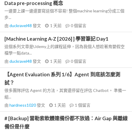
Data pre-processing 概念
一邊要上課一邊還要寫這個不容易! 整個machine learning分成三個
步...
由
duckravel48
發文
1 天前
0
個留言
[Machine Learning A-Z [2026] ] 學習筆記 Day1
這個系列文章是Udemy上的課程延伸，因為我個人想趁著育嬰假空
檔學一點data...
由
duckravel48
發文
1 天前
0
個留言
【Agent Evaluation 系列 1/6】Agent 到底該怎麼測
試？
很多團隊評估 Agent 的方法，其實還停留在評估 Chatbot。 準備一
組...
由
hardness1020
發文
1 天前
1
個留言
# [Backup] 當勒索軟體連備份都不放過：Air Gap 與離線
備份是什麼