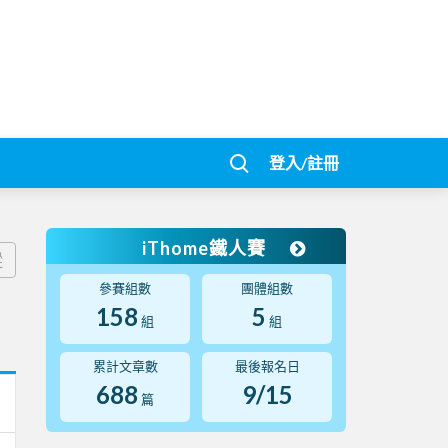
登入/註冊
iThome鐵人賽
蹤
參賽組數
團體組數
158
5
組
組
累計文章數
最後報名日
688
9/15
篇