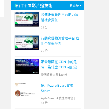
看影片追技術
看更多
設備維運管理平台助力實
踐社會責任
29 分
行動倉儲物流管理平台 強
化企業競爭力
29 分
那些隱藏在 CDN 中的危
險：為什麼 CDN 可能沒
有你想的那麼安全
臺灣資安大會
|
25 分
使用Azure Board實現
Scrum
Agile Summit 敏捷高峰會
|
41 分