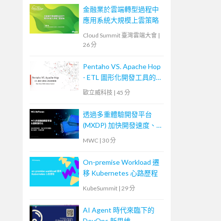
金融業於雲端轉型過程中
應用系統大規模上雲策略
Cloud Summit 臺灣雲端大會
|
26 分
Pentaho VS. Apache Hop
- ETL 圖形化開發工具的
新戰場
歐立威科技
|
45 分
透過多重體驗開發平台
(MXDP) 加快開發速度、
強化使用者體驗
MWC
|
30 分
On-premise Workload 遷
移 Kubernetes 心路歷程
KubeSummit
|
29 分
AI Agent 時代來臨下的
DevOps 新思維