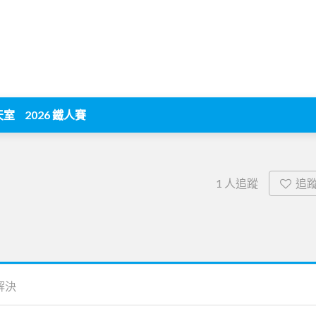
天室
2026 鐵人賽
追
1
人追蹤
解決