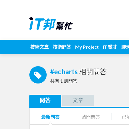
技術文章
技術問答
My Project
iT 徵才
聊
#echarts
相關問答
共有
1
則問答
問答
文章
最新問答
熱門問答
已