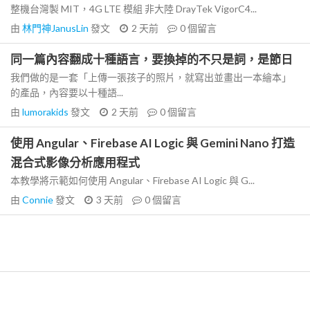
整機台灣製 MIT，4G LTE 模組 非大陸 DrayTek VigorC4...
由
林門神JanusLin
發文
2 天前
0
個留言
同一篇內容翻成十種語言，要換掉的不只是詞，是節日
我們做的是一套「上傳一張孩子的照片，就寫出並畫出一本繪本」
的產品，內容要以十種語...
由
lumorakids
發文
2 天前
0
個留言
使用 Angular、Firebase AI Logic 與 Gemini Nano 打造
混合式影像分析應用程式
本教學將示範如何使用 Angular、Firebase AI Logic 與 G...
由
Connie
發文
3 天前
0
個留言