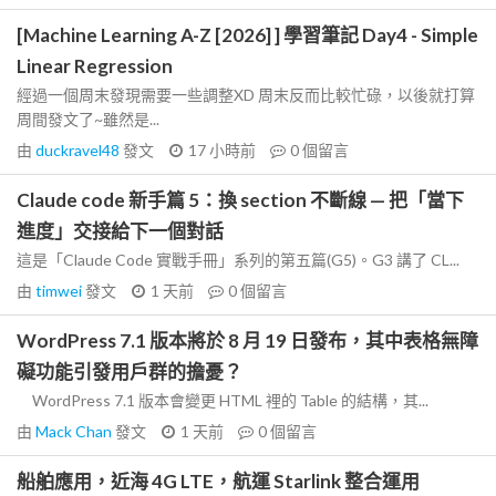
[Machine Learning A-Z [2026] ] 學習筆記 Day4 - Simple
Linear Regression
經過一個周末發現需要一些調整XD 周末反而比較忙碌，以後就打算
周間發文了~雖然是...
由
duckravel48
發文
17 小時前
0
個留言
Claude code 新手篇 5：換 section 不斷線 — 把「當下
進度」交接給下一個對話
這是「Claude Code 實戰手冊」系列的第五篇(G5)。G3 講了 CL...
由
timwei
發文
1 天前
0
個留言
WordPress 7.1 版本將於 8 月 19 日發布，其中表格無障
礙功能引發用戶群的擔憂？
WordPress 7.1 版本會變更 HTML 裡的 Table 的結構，其...
由
Mack Chan
發文
1 天前
0
個留言
船舶應用，近海 4G LTE，航運 Starlink 整合運用