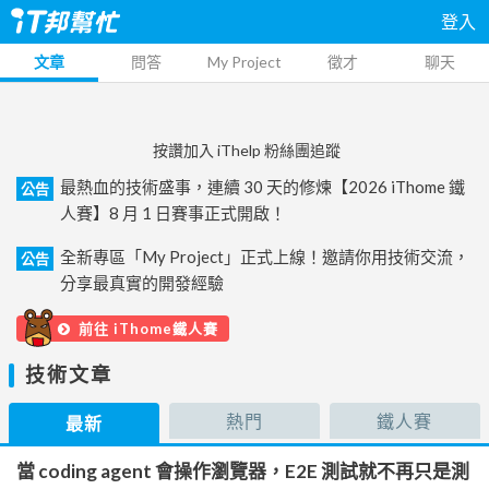
登入
文章
問答
My Project
徵才
聊天
按讚加入 iThelp 粉絲團追蹤
最熱血的技術盛事，連續 30 天的修煉【2026 iThome 鐵
公告
人賽】8 月 1 日賽事正式開啟！
全新專區「My Project」正式上線！邀請你用技術交流，
公告
分享最真實的開發經驗
前往 iThome鐵人賽
技術文章
熱門
鐵人賽
最新
當 coding agent 會操作瀏覽器，E2E 測試就不再只是測