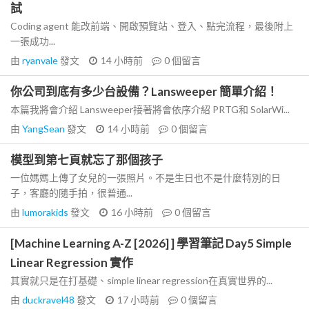
試
Coding agent 能改前端、開啟預覽站、登入、點完流程，最後附上
一張成功...
由
ryanvale
發文
14 小時前
0
個留言
你公司到底有多少台設備？Lansweeper 簡單介紹！
本篇我將會介紹 Lansweeper接著將會依序介紹 PRTG和 SolarWi...
由
YangSean
發文
14 小時前
0
個留言
模型到第七頁就忘了那個孩子
一位媽媽上傳了女兒的一張照片。不是生日也不是什麼特別的日
子，客廳的隨手拍，很普通...
由
lumorakids
發文
16 小時前
0
個留言
[Machine Learning A-Z [2026] ] 學習筆記 Day5 Simple
Linear Regression 實作
其實就只是在打基礎、simple linear regression在真實世界的...
由
duckravel48
發文
17 小時前
0
個留言