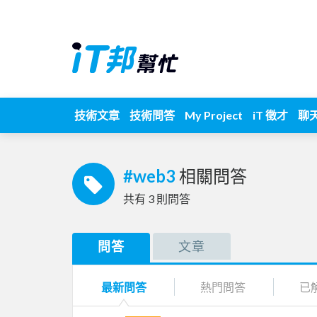
技術文章
技術問答
My Project
iT 徵才
聊
#web3
相關問答
共有
3
則問答
問答
文章
最新問答
熱門問答
已