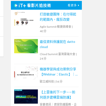
看影片追技術
看更多
打造敏捷團隊：在付得起
的範圍內，瘋狂改變
Agile Summit 敏捷高峰會
|
40 分
最佳資料保護就在 datto
cloud
Cloud Summit 臺灣雲端大會
|
24 分
機器學習與成功案例分享
【Webinar：Elastic】｜
歐立威科技
歐立威科技
|
56 分
【上雲後的下一步——如
何逐步建構雲端防護】
安碁資訊｜資安防護服務．企