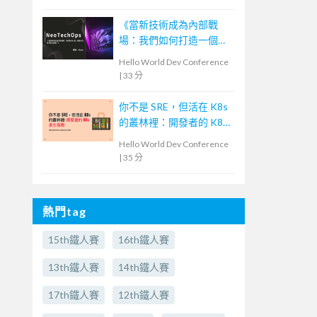
《當新技術成為內部戰
場：我們如何打造一個能
共生的技術生態圈？》—
Hello World Dev Conference
NeoTech Ops
|
33 分
你不是 SRE，但活在 K8s
的叢林裡：開發者的 K8s
求生指南
Hello World Dev Conference
|
35 分
熱門tag
15th鐵人賽
16th鐵人賽
13th鐵人賽
14th鐵人賽
17th鐵人賽
12th鐵人賽