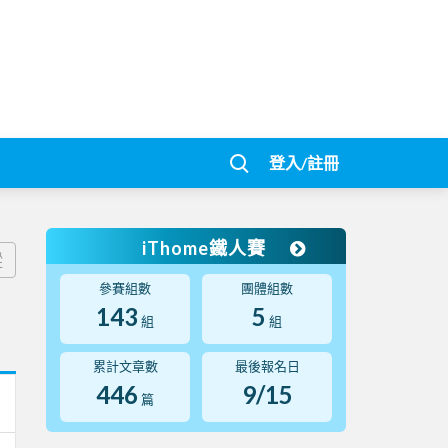
登入/註冊
iThome鐵人賽
蹤
參賽組數
團體組數
143
5
組
組
累計文章數
最後報名日
446
9/15
篇