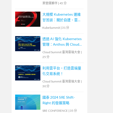
業營運夥伴
|
45 分
大規模 Kubernetes 運維
甘苦談：關於自建、雲端
和 CI/CD 的那些大小事
KubeSummit
|
31 分
透過 AI 強化 Kubernetes
管理：Anthos 與 Cloud
Inference API 的結合
Cloud Summit 臺灣雲端大會
|
25 分
利用雲平台，打造雲端量
化交易系統！
Cloud Summit 臺灣雲端大會
|
30 分
國泰 2024 SRE Shift-
Right 的發展策略
SRE CONFERENCE
|
35 分