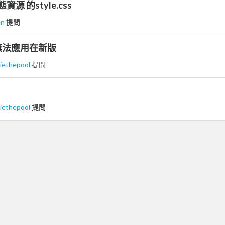
資源 的style.css
un
提問
版無法應用在新版
iethepool
提問
iethepool
提問