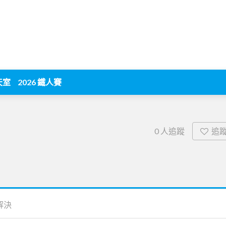
天室
2026 鐵人賽
追
0
人追蹤
解決