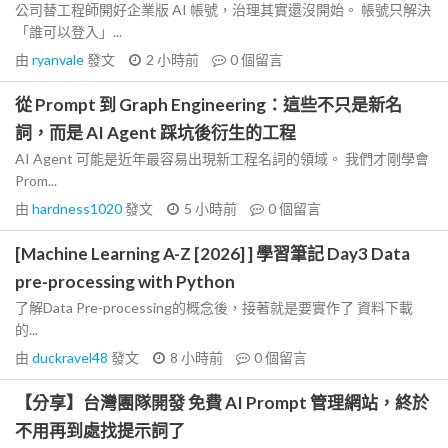
公司替工程師開好企業版 AI 帳號，治理其實還沒開始。 帳號只解決
「誰可以登入」...
由
ryanvale
發文
2 小時前
0
個留言
從 Prompt 到 Graph Engineering：這些不只是新名
詞，而是 AI Agent 踩坑後衍生的工程
AI Agent 可能是近年最容易出現新工程名詞的領域。 我們才剛學會
Prom...
由
hardness1020
發文
5 小時前
0
個留言
[Machine Learning A-Z [2026] ] 學習筆記 Day3 Data
pre-processing with Python
了解Data Pre-processing的概念後，接著就是要實作了 資料下載
的...
由
duckravel48
發文
8 小時前
0
個留言
【分享】台灣團隊開發 免費 AI Prompt 管理網站，終於
不用再到處找提示詞了