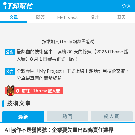
登入
文章
問答
My Project
徵才
聊天
按讚加入 iThelp 粉絲團追蹤
最熱血的技術盛事，連續 30 天的修煉【2026 iThome 鐵
公告
人賽】8 月 1 日賽事正式開啟！
全新專區「My Project」正式上線！邀請你用技術交流，
公告
分享最真實的開發經驗
前往 iThome鐵人賽
技術文章
熱門
鐵人賽
最新
AI 協作不是發帳號：企業要先畫出四條責任邊界