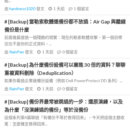
組...
由
hardness1020
發文
1 天前
1
個留言
# [Backup] 當勒索軟體連備份都不放過：Air Gap 與離線
備份是什麼
前面幾篇提過一個殘酷的現實：現在的勒索軟體攻擊，第一個目標
往往不是你的正式資料，...
由
RainPan
發文
1 天前
0
個留言
# [Backup] 為什麼備份設備可以塞進 30 倍的資料？聊聊
重複資料刪除（Deduplication）
如果你看過企業級備份設備（例如 Dell PowerProtect DD 系列）...
由
RainPan
發文
1 天前
0
個留言
# [Backup] 備份界最常被跳過的一步：還原演練，以及
為什麼「沒演練過的備份」等於沒備份
這個系列第4篇聊過「有備份不等於救得回來」，今天把這個主題收
尾：怎麼確定救得回來...