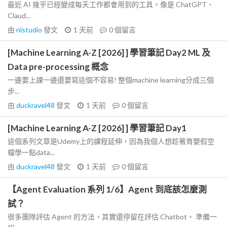
最近 AI 幾乎已經變成每天工作都會用到的工具。像是 ChatGPT、
Claud...
由
nlstudio
發文
1 天前
0
個留言
[Machine Learning A-Z [2026] ] 學習筆記 Day2 ML 及
Data pre-processing 概念
一邊要上課一邊還要寫這個不容易! 整個machine learning分成三個
步...
由
duckravel48
發文
1 天前
0
個留言
[Machine Learning A-Z [2026] ] 學習筆記 Day1
這個系列文章是Udemy上的課程延伸，因為我個人想趁著育嬰假空
檔學一點data...
由
duckravel48
發文
1 天前
0
個留言
【Agent Evaluation 系列 1/6】Agent 到底該怎麼測
試？
很多團隊評估 Agent 的方法，其實還停留在評估 Chatbot。 準備一