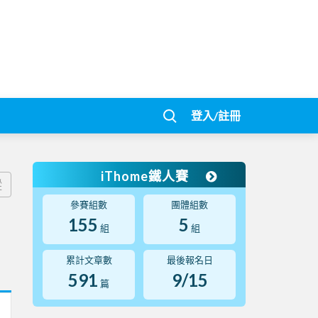
登入/註冊
iThome鐵人賽
蹤
參賽組數
團體組數
155
5
組
組
累計文章數
最後報名日
591
9/15
篇