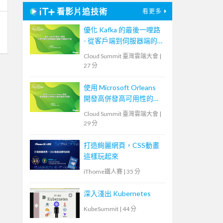
看影片追技術
看更多
優化 Kafka 的最後一哩路
- 從客戶端到伺服器端的
負載平衡解決方案
Cloud Summit 臺灣雲端大會
|
27 分
使用 Microsoft Orleans
開發高併發高可用性的分
散式雲原生服務
Cloud Summit 臺灣雲端大會
|
29 分
打造絢麗網頁，CSS動畫
這樣玩起來
iThome鐵人賽
|
35 分
深入淺出 Kubernetes
KubeSummit
|
44 分