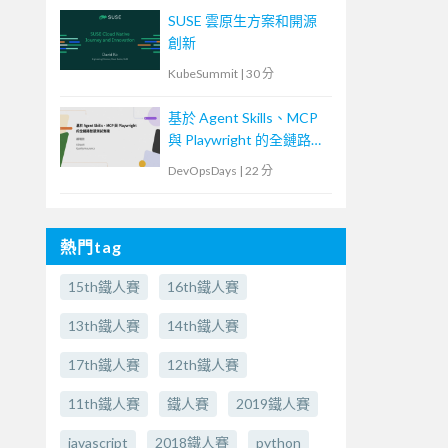
SUSE 雲原生方案和開源
創新
KubeSummit
|
30 分
基於 Agent Skills、MCP
與 Playwright 的全鏈路智
慧測試實踐
DevOpsDays
|
22 分
熱門tag
15th鐵人賽
16th鐵人賽
13th鐵人賽
14th鐵人賽
17th鐵人賽
12th鐵人賽
11th鐵人賽
鐵人賽
2019鐵人賽
javascript
2018鐵人賽
python