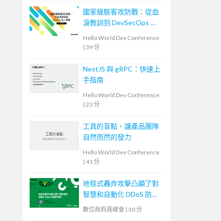
國家級駭客攻防戰：從血
淚教訓到 DevSecOps 實
踐
Hello World Dev Conference
|
39 分
NestJS 與 gRPC：快速上
手指南
Hello World Dev Conference
|
23 分
工具的盲點，讓產品團隊
自然而然的發力
Hello World Dev Conference
|
41 分
地毯式轟炸攻擊凸顯了對
智慧和自動化 DDoS 防護
的需求
數位政府高峰會
|
30 分