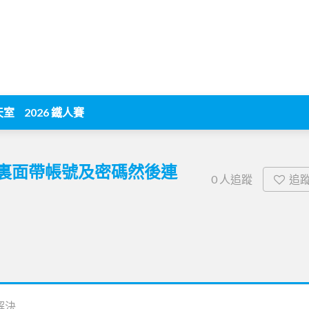
天室
2026 鐵人賽
，裏面帶帳號及密碼然後連
追
0
人追蹤
解決