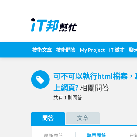
技術文章
技術問答
My Project
iT 徵才
聊
可不可以執行html檔案
上網頁?
相關問答
共有
1
則問答
問答
文章
最新問答
熱門問答
已