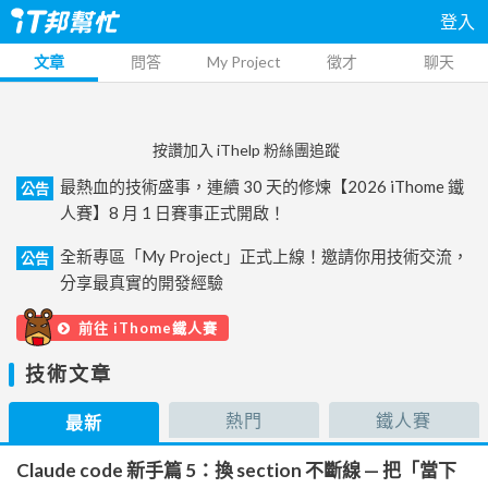
登入
文章
問答
My Project
徵才
聊天
按讚加入 iThelp 粉絲團追蹤
最熱血的技術盛事，連續 30 天的修煉【2026 iThome 鐵
公告
人賽】8 月 1 日賽事正式開啟！
全新專區「My Project」正式上線！邀請你用技術交流，
公告
分享最真實的開發經驗
前往 iThome鐵人賽
技術文章
熱門
鐵人賽
最新
Claude code 新手篇 5：換 section 不斷線 — 把「當下