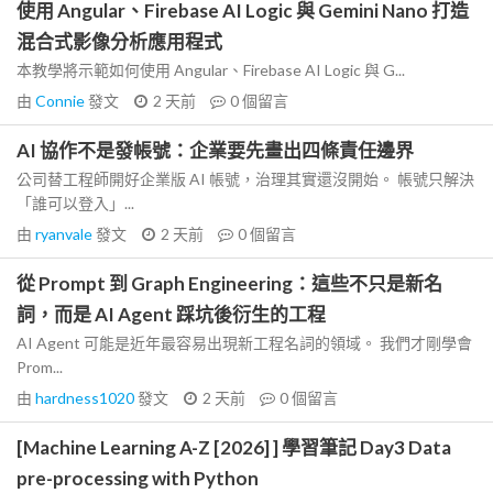
使用 Angular、Firebase AI Logic 與 Gemini Nano 打造
混合式影像分析應用程式
本教學將示範如何使用 Angular、Firebase AI Logic 與 G...
由
Connie
發文
2 天前
0
個留言
AI 協作不是發帳號：企業要先畫出四條責任邊界
公司替工程師開好企業版 AI 帳號，治理其實還沒開始。 帳號只解決
「誰可以登入」...
由
ryanvale
發文
2 天前
0
個留言
從 Prompt 到 Graph Engineering：這些不只是新名
詞，而是 AI Agent 踩坑後衍生的工程
AI Agent 可能是近年最容易出現新工程名詞的領域。 我們才剛學會
Prom...
由
hardness1020
發文
2 天前
0
個留言
[Machine Learning A-Z [2026] ] 學習筆記 Day3 Data
pre-processing with Python