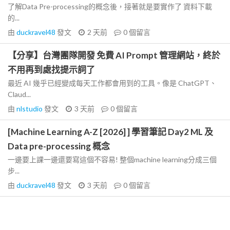
了解Data Pre-processing的概念後，接著就是要實作了 資料下載
的...
由
duckravel48
發文
2 天前
0
個留言
【分享】台灣團隊開發 免費 AI Prompt 管理網站，終於
不用再到處找提示詞了
最近 AI 幾乎已經變成每天工作都會用到的工具。像是 ChatGPT、
Claud...
由
nlstudio
發文
3 天前
0
個留言
[Machine Learning A-Z [2026] ] 學習筆記 Day2 ML 及
Data pre-processing 概念
一邊要上課一邊還要寫這個不容易! 整個machine learning分成三個
步...
由
duckravel48
發文
3 天前
0
個留言