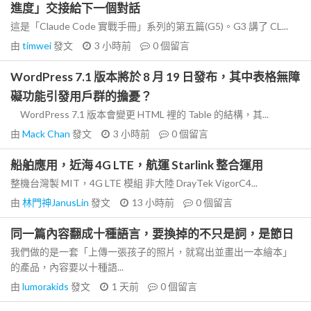
進度」交接給下一個對話
這是「Claude Code 實戰手冊」系列的第五篇(G5)。G3 講了 CL...
由
timwei
發文
3 小時前
0
個留言
WordPress 7.1 版本將於 8 月 19 日發布，其中表格無障
礙功能引發用戶群的擔憂？
WordPress 7.1 版本會變更 HTML 裡的 Table 的結構，其...
由
Mack Chan
發文
3 小時前
0
個留言
船舶應用，近海 4G LTE，航運 Starlink 整合運用
整機台灣製 MIT，4G LTE 模組 非大陸 DrayTek VigorC4...
由
林門神JanusLin
發文
13 小時前
0
個留言
同一篇內容翻成十種語言，要換掉的不只是詞，是節日
我們做的是一套「上傳一張孩子的照片，就寫出並畫出一本繪本」
的產品，內容要以十種語...
由
lumorakids
發文
1 天前
0
個留言