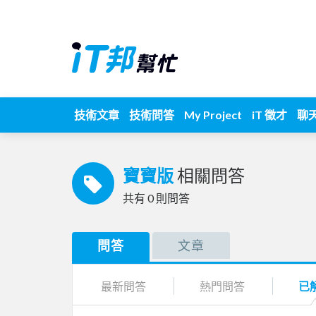
技術文章
技術問答
My Project
iT 徵才
聊
寶寶版
相關問答
共有
0
則問答
問答
文章
最新問答
熱門問答
已