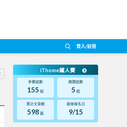
登入/註冊
iThome鐵人賽
蹤
參賽組數
團體組數
155
5
組
組
累計文章數
最後報名日
598
9/15
篇