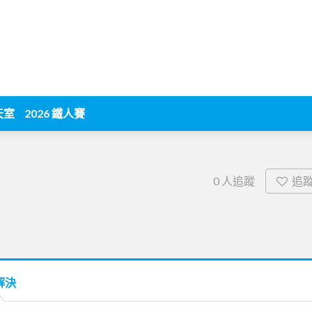
天室
2026 鐵人賽
追
0
人追蹤
解決