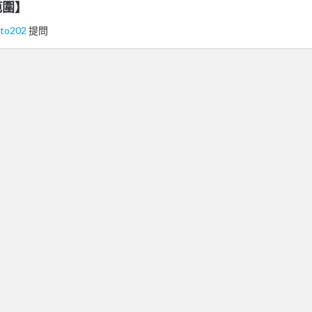
範圍】
yto202
提問