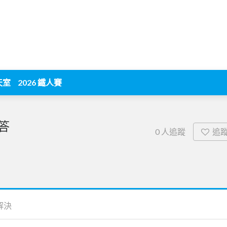
天室
2026 鐵人賽
答
追
0
人追蹤
解決