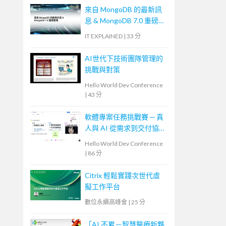
來自 MongoDB 的最新訊
息 & MongoDB 7.0 重磅登
場
IT EXPLAINED
|
33 分
AI世代下技術團隊管理的
挑戰與對策
Hello World Dev Conference
|
43 分
軟體專案任務挑戰賽 ─ 真
人與 AI 從需求到交付協
作體驗
Hello World Dev Conference
|
86 分
Citrix 輕鬆實踐次世代虛
擬工作平台
數位永續高峰會
|
25 分
「AI 不累－智慧醫療新夥