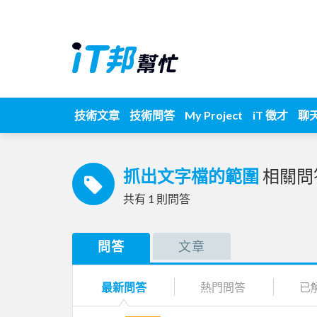
技術文章
技術問答
My Project
iT 徵才
聊
抓出文字檔的範圍
相關問
共有
1
則問答
問答
文章
最新問答
熱門問答
已