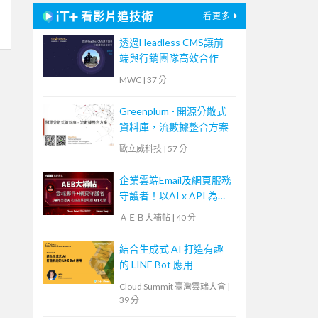
看影片追技術
看更多
透過Headless CMS讓前
端與行銷團隊高效合作
MWC
|
37 分
Greenplum - 開源分散式
資料庫，流數據整合方案
歐立威科技
|
57 分
企業雲端Email及網頁服務
守護者！以AI x API 為基
礎阻絕APT攻擊【宏碁資
ＡＥＢ大補帖
|
40 分
訊網路學堂】
結合生成式 AI 打造有趣
的 LINE Bot 應用
Cloud Summit 臺灣雲端大會
|
39 分