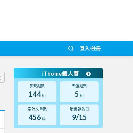
登入/註冊
iThome鐵人賽
蹤
參賽組數
團體組數
144
5
組
組
累計文章數
最後報名日
456
9/15
篇