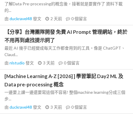
了解Data Pre-processing的概念後，接著就是要實作了 資料下載
的...
由
duckravel48
發文
2 天前
0
個留言
【分享】台灣團隊開發 免費 AI Prompt 管理網站，終於
不用再到處找提示詞了
最近 AI 幾乎已經變成每天工作都會用到的工具。像是 ChatGPT、
Claud...
由
nlstudio
發文
3 天前
0
個留言
[Machine Learning A-Z [2026] ] 學習筆記 Day2 ML 及
Data pre-processing 概念
一邊要上課一邊還要寫這個不容易! 整個machine learning分成三個
步...
由
duckravel48
發文
3 天前
0
個留言