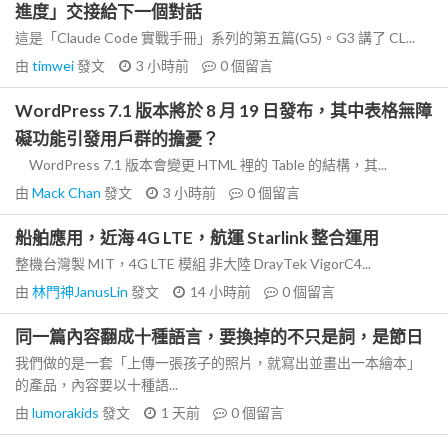
進度」交接給下一個對話
這是「Claude Code 實戰手冊」系列的第五篇(G5)。G3 講了 CL...
由
timwei
發文
3 小時前
0
個留言
WordPress 7.1 版本將於 8 月 19 日發布，其中表格無障
礙功能引發用戶群的擔憂？
WordPress 7.1 版本會變更 HTML 裡的 Table 的結構，其...
由
Mack Chan
發文
3 小時前
0
個留言
船舶應用，近海 4G LTE，航運 Starlink 整合運用
整機台灣製 MIT，4G LTE 模組 非大陸 DrayTek VigorC4...
由
林門神JanusLin
發文
14 小時前
0
個留言
同一篇內容翻成十種語言，要換掉的不只是詞，是節日
我們做的是一套「上傳一張孩子的照片，就寫出並畫出一本繪本」
的產品，內容要以十種語...
由
lumorakids
發文
1 天前
0
個留言