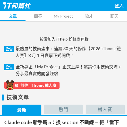
登入
文章
問答
My Project
徵才
聊天
按讚加入 iThelp 粉絲團追蹤
最熱血的技術盛事，連續 30 天的修煉【2026 iThome 鐵
公告
人賽】8 月 1 日賽事正式開啟！
全新專區「My Project」正式上線！邀請你用技術交流，
公告
分享最真實的開發經驗
前往 iThome鐵人賽
技術文章
熱門
鐵人賽
最新
Claude code 新手篇 5：換 section 不斷線 — 把「當下