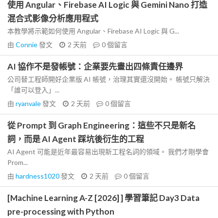
使用 Angular、Firebase AI Logic 與 Gemini Nano 打造
混合式影像分析應用程式
本教學將示範如何使用 Angular、Firebase AI Logic 與 G...
由
Connie
發文
2 天前
0
個留言
AI 協作不是發帳號：企業要先畫出四條責任邊界
公司替工程師開好企業版 AI 帳號，治理其實還沒開始。 帳號只解決
「誰可以登入」...
由
ryanvale
發文
2 天前
0
個留言
從 Prompt 到 Graph Engineering：這些不只是新名
詞，而是 AI Agent 踩坑後衍生的工程
AI Agent 可能是近年最容易出現新工程名詞的領域。 我們才剛學會
Prom...
由
hardness1020
發文
2 天前
0
個留言
[Machine Learning A-Z [2026] ] 學習筆記 Day3 Data
pre-processing with Python