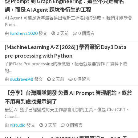
從 Prompt 到 Graph Engineering：這些不只是新名
詞，而是 AI Agent 踩坑後衍生的工程
AI Agent 可能是近年最容易出現新工程名詞的領域。 我們才剛學會
Prom...
由
hardness1020
發文
2 天前
0
個留言
[Machine Learning A-Z [2026] ] 學習筆記 Day3 Data
pre-processing with Python
了解Data Pre-processing的概念後，接著就是要實作了 資料下載
的...
由
duckravel48
發文
2 天前
0
個留言
【分享】台灣團隊開發 免費 AI Prompt 管理網站，終於
不用再到處找提示詞了
最近 AI 幾乎已經變成每天工作都會用到的工具。像是 ChatGPT、
Claud...
由
nlstudio
發文
3 天前
0
個留言