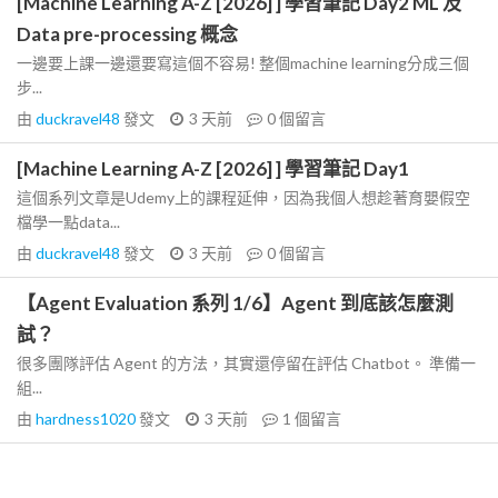
[Machine Learning A-Z [2026] ] 學習筆記 Day2 ML 及
Data pre-processing 概念
一邊要上課一邊還要寫這個不容易! 整個machine learning分成三個
步...
由
duckravel48
發文
3 天前
0
個留言
[Machine Learning A-Z [2026] ] 學習筆記 Day1
這個系列文章是Udemy上的課程延伸，因為我個人想趁著育嬰假空
檔學一點data...
由
duckravel48
發文
3 天前
0
個留言
【Agent Evaluation 系列 1/6】Agent 到底該怎麼測
試？
很多團隊評估 Agent 的方法，其實還停留在評估 Chatbot。 準備一
組...
由
hardness1020
發文
3 天前
1
個留言