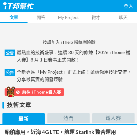
登入
文章
問答
My Project
徵才
聊天
按讚加入 iThelp 粉絲團追蹤
最熱血的技術盛事，連續 30 天的修煉【2026 iThome 鐵
公告
人賽】8 月 1 日賽事正式開啟！
全新專區「My Project」正式上線！邀請你用技術交流，
公告
分享最真實的開發經驗
前往 iThome鐵人賽
技術文章
熱門
鐵人賽
最新
船舶應用，近海 4G LTE，航運 Starlink 整合運用