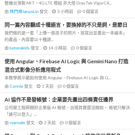
整機台灣製 MIT，4G LTE 模組 非大陸 DrayTek VigorC4...
由
林門神JanusLin
發文
3 小時前
0
個留言
同一篇內容翻成十種語言，要換掉的不只是詞，是節日
我們做的是一套「上傳一張孩子的照片，就寫出並畫出一本繪本」
的產品，內容要以十種語...
由
lumorakids
發文
14 小時前
0
個留言
使用 Angular、Firebase AI Logic 與 Gemini Nano 打造
混合式影像分析應用程式
本教學將示範如何使用 Angular、Firebase AI Logic 與 G...
由
Connie
發文
1 天前
0
個留言
AI 協作不是發帳號：企業要先畫出四條責任邊界
公司替工程師開好企業版 AI 帳號，治理其實還沒開始。 帳號只解決
「誰可以登入」...
由
ryanvale
發文
2 天前
0
個留言