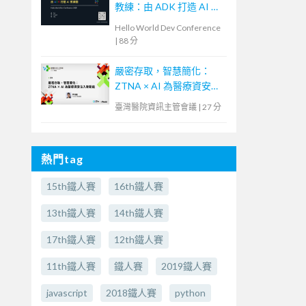
教練：由 ADK 打造 AI 教
練團
Hello World Dev Conference
|
88 分
嚴密存取，智慧簡化：
ZTNA × AI 為醫療資安注
入新動能
臺灣醫院資訊主管會議
|
27 分
熱門tag
15th鐵人賽
16th鐵人賽
13th鐵人賽
14th鐵人賽
17th鐵人賽
12th鐵人賽
11th鐵人賽
鐵人賽
2019鐵人賽
javascript
2018鐵人賽
python