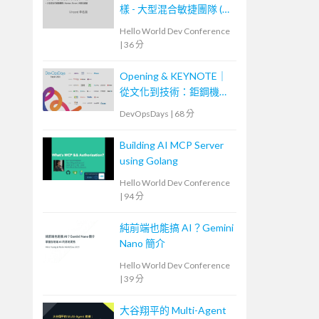
樣 - 大型混合敏捷團隊 (
Scrum, Kanban ) 的踩坑經
Hello World Dev Conference
驗
|
36 分
Opening & KEYNOTE｜
從文化到技術：鉅鋼機械
的敏捷實踐與數位轉型之
DevOpsDays
|
68 分
路
Building AI MCP Server
using Golang
Hello World Dev Conference
|
94 分
純前端也能搞 AI？Gemini
Nano 簡介
Hello World Dev Conference
|
39 分
大谷翔平的 Multi-Agent