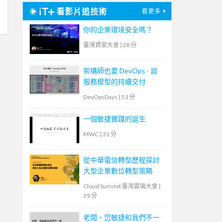
看影片追技術
看更多
你的企業環境安全嗎？
臺灣資安大會
|
28 分
架構師也要 DevOps - 談
服務模型的持續交付
DevOpsDays
|
51 分
一個敏捷實踐的誕生
MWC
|
31 分
從中華電信轉型歷程探討
大型企業數位轉型策略
Cloud Summit 臺灣雲端大會
|
29 分
老闆，您敏捷和我們不一