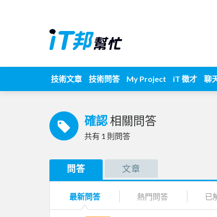
技術文章
技術問答
My Project
iT 徵才
聊
確認
相關問答
共有
1
則問答
問答
文章
最新問答
熱門問答
已