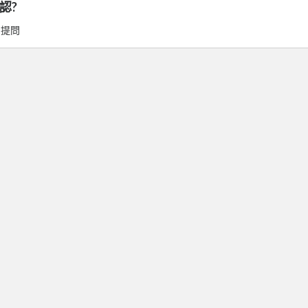
認?
威
提問