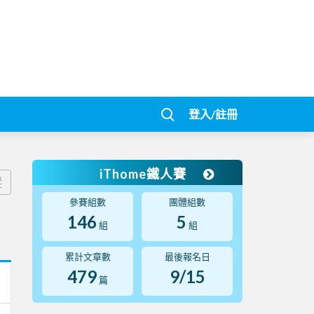
登入/註冊
iThome鐵人賽
蹤
參賽組數
團體組數
146
5
組
組
累計文章數
最後報名日
479
9/15
篇