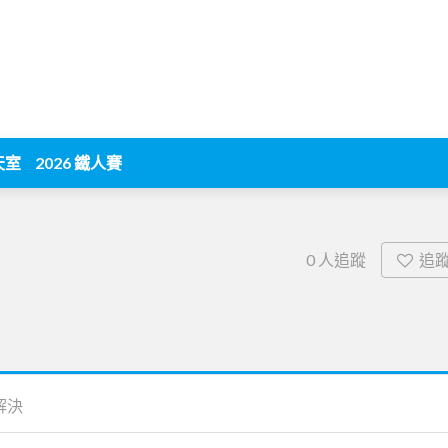
天室
2026 鐵人賽
追
0
人追蹤
解決