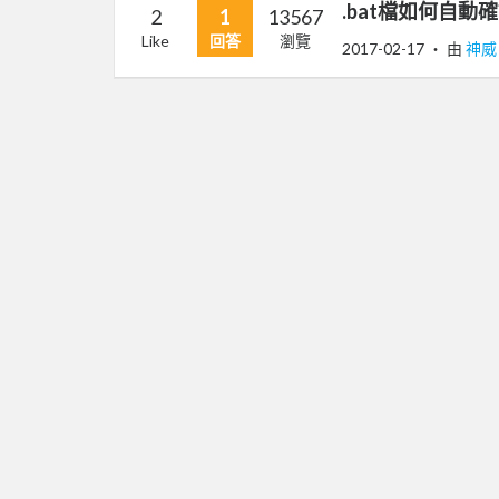
.bat檔如何自動確
2
1
13567
Like
回答
瀏覽
2017-02-17
‧ 由
神