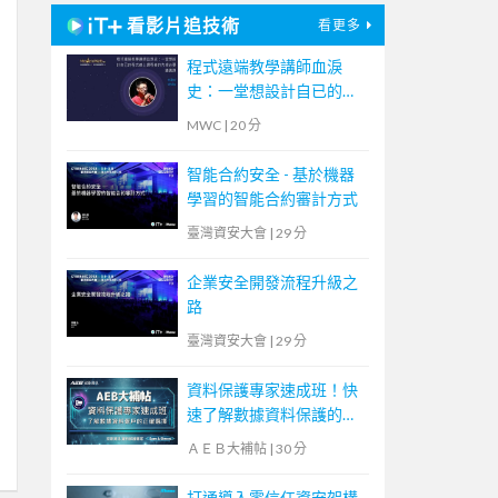
看影片追技術
看更多
程式遠端教學講師血淚
史：一堂想設計自已的程
式線上課程者的先修必要
MWC
|
20 分
通識課
智能合約安全 - 基於機器
學習的智能合約審計方式
臺灣資安大會
|
29 分
企業安全開發流程升級之
路
臺灣資安大會
|
29 分
資料保護專家速成班！快
速了解數據資料保護的正
確選擇【宏碁資訊網路學
ＡＥＢ大補帖
|
30 分
堂】
打通導入零信任資安架構