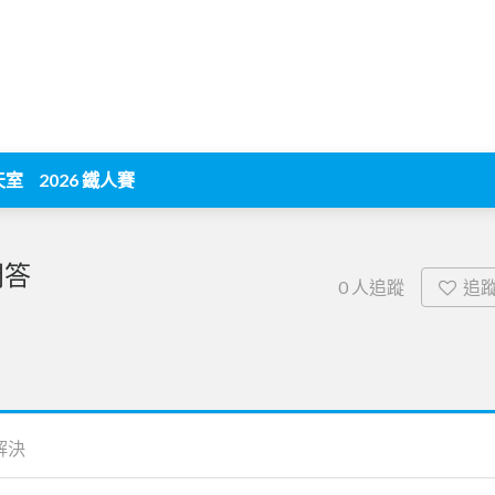
天室
2026 鐵人賽
問答
追
0
人追蹤
解決