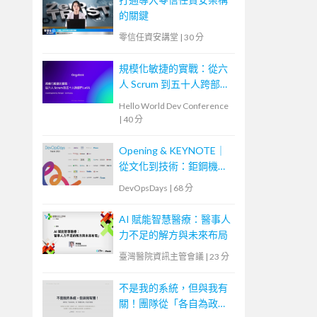
的關鍵
零信任資安講堂
|
30 分
規模化敏捷的實戰：從六
人 Scrum 到五十人跨部門
LeSS
Hello World Dev Conference
|
40 分
Opening & KEYNOTE｜
從文化到技術：鉅鋼機械
的敏捷實踐與數位轉型之
DevOpsDays
|
68 分
路
AI 賦能智慧醫療：醫事人
力不足的解方與未來布局
臺灣醫院資訊主管會議
|
23 分
不是我的系統，但與我有
關！團隊從「各自為政」