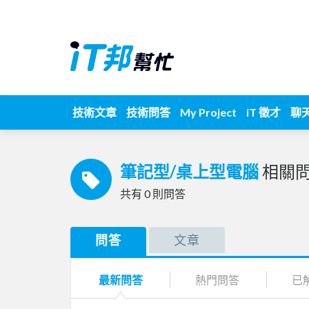
技術文章
技術問答
My Project
iT 徵才
聊
筆記型/桌上型電腦
相關
共有
0
則問答
問答
文章
最新問答
熱門問答
已