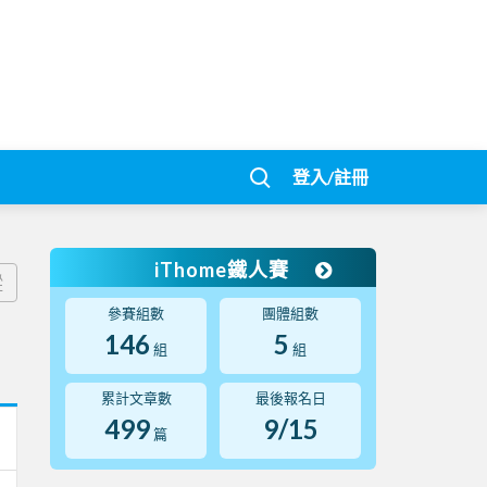
登入/註冊
iThome鐵人賽
蹤
參賽組數
團體組數
146
5
組
組
累計文章數
最後報名日
499
9/15
篇