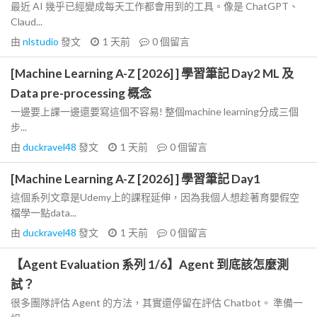
最近 AI 幾乎已經變成每天工作都會用到的工具。像是 ChatGPT、
Claud...
由
nlstudio
發文
1 天前
0
個留言
[Machine Learning A-Z [2026] ] 學習筆記 Day2 ML 及
Data pre-processing 概念
一邊要上課一邊還要寫這個不容易! 整個machine learning分成三個
步...
由
duckravel48
發文
1 天前
0
個留言
[Machine Learning A-Z [2026] ] 學習筆記 Day1
這個系列文章是Udemy上的課程延伸，因為我個人想趁著育嬰假空
檔學一點data...
由
duckravel48
發文
1 天前
0
個留言
【Agent Evaluation 系列 1/6】Agent 到底該怎麼測
試？
很多團隊評估 Agent 的方法，其實還停留在評估 Chatbot。 準備一