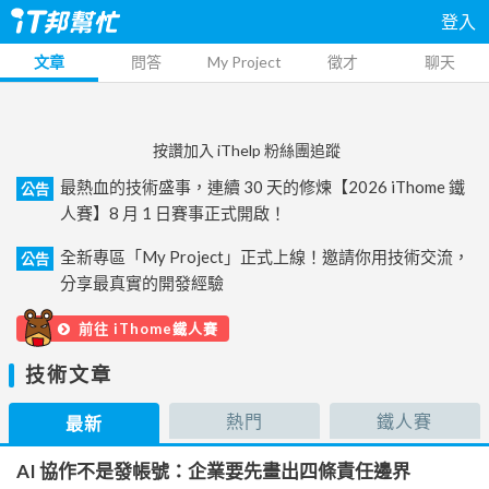
登入
文章
問答
My Project
徵才
聊天
按讚加入 iThelp 粉絲團追蹤
最熱血的技術盛事，連續 30 天的修煉【2026 iThome 鐵
公告
人賽】8 月 1 日賽事正式開啟！
全新專區「My Project」正式上線！邀請你用技術交流，
公告
分享最真實的開發經驗
前往 iThome鐵人賽
技術文章
熱門
鐵人賽
最新
AI 協作不是發帳號：企業要先畫出四條責任邊界