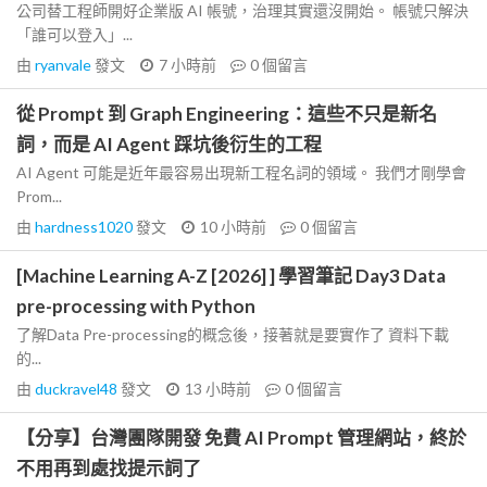
公司替工程師開好企業版 AI 帳號，治理其實還沒開始。 帳號只解決
「誰可以登入」...
由
ryanvale
發文
7 小時前
0
個留言
從 Prompt 到 Graph Engineering：這些不只是新名
詞，而是 AI Agent 踩坑後衍生的工程
AI Agent 可能是近年最容易出現新工程名詞的領域。 我們才剛學會
Prom...
由
hardness1020
發文
10 小時前
0
個留言
[Machine Learning A-Z [2026] ] 學習筆記 Day3 Data
pre-processing with Python
了解Data Pre-processing的概念後，接著就是要實作了 資料下載
的...
由
duckravel48
發文
13 小時前
0
個留言
【分享】台灣團隊開發 免費 AI Prompt 管理網站，終於
不用再到處找提示詞了