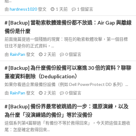
組...
由
hardness1020
發文
1 天前
1
個留言
# [Backup] 當勒索軟體連備份都不放過：Air Gap 與離線
備份是什麼
前面幾篇提過一個殘酷的現實：現在的勒索軟體攻擊，第一個目標
往往不是你的正式資料，...
由
RainPan
發文
2 天前
0
個留言
# [Backup] 為什麼備份設備可以塞進 30 倍的資料？聊聊
重複資料刪除（Deduplication）
如果你看過企業級備份設備（例如 Dell PowerProtect DD 系列）...
由
RainPan
發文
2 天前
0
個留言
# [Backup] 備份界最常被跳過的一步：還原演練，以及
為什麼「沒演練過的備份」等於沒備份
這個系列第4篇聊過「有備份不等於救得回來」，今天把這個主題收
尾：怎麼確定救得回來...