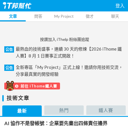
登入
文章
問答
My Project
徵才
聊天
按讚加入 iThelp 粉絲團追蹤
最熱血的技術盛事，連續 30 天的修煉【2026 iThome 鐵
公告
人賽】8 月 1 日賽事正式開啟！
全新專區「My Project」正式上線！邀請你用技術交流，
公告
分享最真實的開發經驗
前往 iThome鐵人賽
技術文章
熱門
鐵人賽
最新
AI 協作不是發帳號：企業要先畫出四條責任邊界