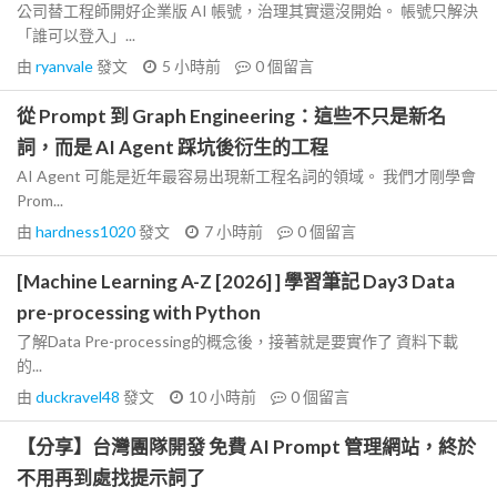
公司替工程師開好企業版 AI 帳號，治理其實還沒開始。 帳號只解決
「誰可以登入」...
由
ryanvale
發文
5 小時前
0
個留言
從 Prompt 到 Graph Engineering：這些不只是新名
詞，而是 AI Agent 踩坑後衍生的工程
AI Agent 可能是近年最容易出現新工程名詞的領域。 我們才剛學會
Prom...
由
hardness1020
發文
7 小時前
0
個留言
[Machine Learning A-Z [2026] ] 學習筆記 Day3 Data
pre-processing with Python
了解Data Pre-processing的概念後，接著就是要實作了 資料下載
的...
由
duckravel48
發文
10 小時前
0
個留言
【分享】台灣團隊開發 免費 AI Prompt 管理網站，終於
不用再到處找提示詞了