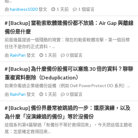
組...
由
hardness1020
發文
1 天前
1
個留言
# [Backup] 當勒索軟體連備份都不放過：Air Gap 與離線
備份是什麼
前面幾篇提過一個殘酷的現實：現在的勒索軟體攻擊，第一個目標
往往不是你的正式資料，...
由
RainPan
發文
1 天前
0
個留言
# [Backup] 為什麼備份設備可以塞進 30 倍的資料？聊聊
重複資料刪除（Deduplication）
如果你看過企業級備份設備（例如 Dell PowerProtect DD 系列）...
由
RainPan
發文
1 天前
0
個留言
# [Backup] 備份界最常被跳過的一步：還原演練，以及
為什麼「沒演練過的備份」等於沒備份
這個系列第4篇聊過「有備份不等於救得回來」，今天把這個主題收
尾：怎麼確定救得回來...