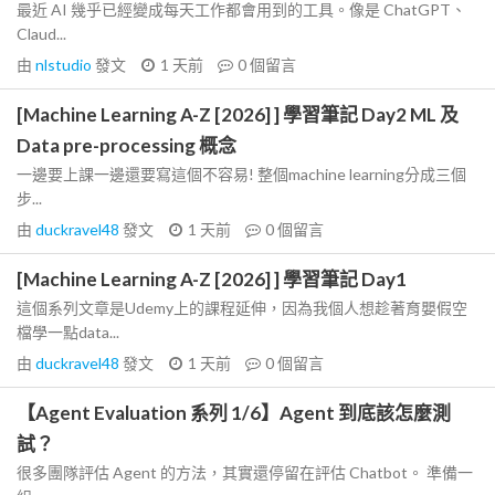
最近 AI 幾乎已經變成每天工作都會用到的工具。像是 ChatGPT、
Claud...
由
nlstudio
發文
1 天前
0
個留言
[Machine Learning A-Z [2026] ] 學習筆記 Day2 ML 及
Data pre-processing 概念
一邊要上課一邊還要寫這個不容易! 整個machine learning分成三個
步...
由
duckravel48
發文
1 天前
0
個留言
[Machine Learning A-Z [2026] ] 學習筆記 Day1
這個系列文章是Udemy上的課程延伸，因為我個人想趁著育嬰假空
檔學一點data...
由
duckravel48
發文
1 天前
0
個留言
【Agent Evaluation 系列 1/6】Agent 到底該怎麼測
試？
很多團隊評估 Agent 的方法，其實還停留在評估 Chatbot。 準備一