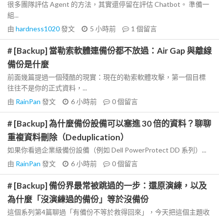
很多團隊評估 Agent 的方法，其實還停留在評估 Chatbot。 準備一
組...
由
hardness1020
發文
5 小時前
1
個留言
# [Backup] 當勒索軟體連備份都不放過：Air Gap 與離線
備份是什麼
前面幾篇提過一個殘酷的現實：現在的勒索軟體攻擊，第一個目標
往往不是你的正式資料，...
由
RainPan
發文
6 小時前
0
個留言
# [Backup] 為什麼備份設備可以塞進 30 倍的資料？聊聊
重複資料刪除（Deduplication）
如果你看過企業級備份設備（例如 Dell PowerProtect DD 系列）...
由
RainPan
發文
6 小時前
0
個留言
# [Backup] 備份界最常被跳過的一步：還原演練，以及
為什麼「沒演練過的備份」等於沒備份
這個系列第4篇聊過「有備份不等於救得回來」，今天把這個主題收