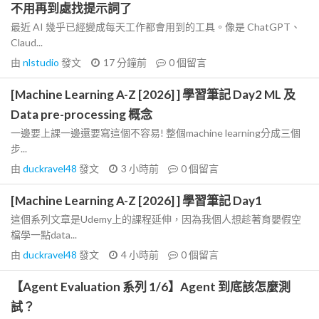
不用再到處找提示詞了
最近 AI 幾乎已經變成每天工作都會用到的工具。像是 ChatGPT、
Claud...
由
nlstudio
發文
17 分鐘前
0
個留言
[Machine Learning A-Z [2026] ] 學習筆記 Day2 ML 及
Data pre-processing 概念
一邊要上課一邊還要寫這個不容易! 整個machine learning分成三個
步...
由
duckravel48
發文
3 小時前
0
個留言
[Machine Learning A-Z [2026] ] 學習筆記 Day1
這個系列文章是Udemy上的課程延伸，因為我個人想趁著育嬰假空
檔學一點data...
由
duckravel48
發文
4 小時前
0
個留言
【Agent Evaluation 系列 1/6】Agent 到底該怎麼測
試？