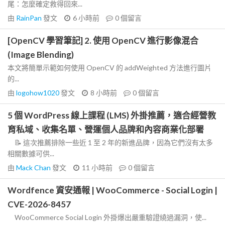
尾：怎麼確定救得回來...
由
RainPan
發文
6 小時前
0
個留言
[OpenCV 學習筆記] 2. 使用 OpenCV 進行影像混合
(Image Blending)
本文將簡單示範如何使用 OpenCV 的 addWeighted 方法進行圖片
的...
由
logohow1020
發文
8 小時前
0
個留言
5 個 WordPress 線上課程 (LMS) 外掛推薦，適合經營教
育私域、收集名單、營運個人品牌和內容商業化部署
📝 這次推薦排除一些近 1 至 2 年的新進品牌，因為它們沒有太多
相關數據可供...
由
Mack Chan
發文
11 小時前
0
個留言
Wordfence 資安通報 | WooCommerce - Social Login |
CVE-2026-8457
WooCommerce Social Login 外掛爆出嚴重驗證繞過漏洞，使...