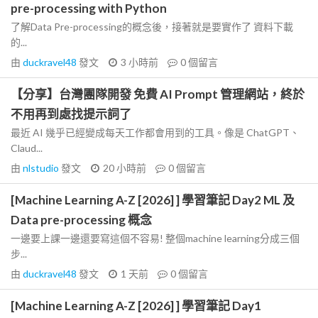
pre-processing with Python
了解Data Pre-processing的概念後，接著就是要實作了 資料下載
的...
由
duckravel48
發文
3 小時前
0
個留言
【分享】台灣團隊開發 免費 AI Prompt 管理網站，終於
不用再到處找提示詞了
最近 AI 幾乎已經變成每天工作都會用到的工具。像是 ChatGPT、
Claud...
由
nlstudio
發文
20 小時前
0
個留言
[Machine Learning A-Z [2026] ] 學習筆記 Day2 ML 及
Data pre-processing 概念
一邊要上課一邊還要寫這個不容易! 整個machine learning分成三個
步...
由
duckravel48
發文
1 天前
0
個留言
[Machine Learning A-Z [2026] ] 學習筆記 Day1