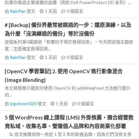
如果你看過企業級備份設備（例如 Dell PowerProtect DD 系列）...
由
RainPan
發文
1 天前
0
個留言
# [Backup] 備份界最常被跳過的一步：還原演練，以及
為什麼「沒演練過的備份」等於沒備份
這個系列第4篇聊過「有備份不等於救得回來」，今天把這個主題收
尾：怎麼確定救得回來...
由
RainPan
發文
1 天前
0
個留言
[OpenCV 學習筆記] 2. 使用 OpenCV 進行影像混合
(Image Blending)
本文將簡單示範如何使用 OpenCV 的 addWeighted 方法進行圖片
的...
由
logohow1020
發文
1 天前
0
個留言
5 個 WordPress 線上課程 (LMS) 外掛推薦，適合經營教
育私域、收集名單、營運個人品牌和內容商業化部署
📝 這次推薦排除一些近 1 至 2 年的新進品牌，因為它們沒有太多