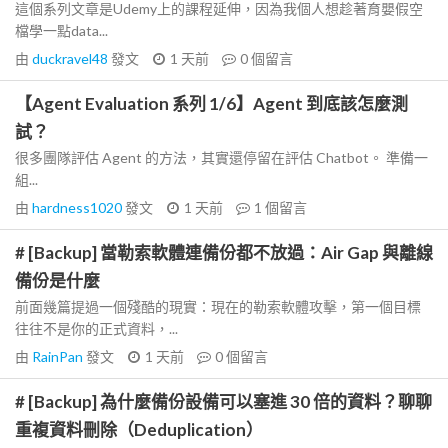
這個系列文章是Udemy上的課程延伸，因為我個人想趁著育嬰假空
檔學一點data...
由
duckravel48
發文
1 天前
0
個留言
【Agent Evaluation 系列 1/6】Agent 到底該怎麼測
試？
很多團隊評估 Agent 的方法，其實還停留在評估 Chatbot。 準備一
組...
由
hardness1020
發文
1 天前
1
個留言
# [Backup] 當勒索軟體連備份都不放過：Air Gap 與離線
備份是什麼
前面幾篇提過一個殘酷的現實：現在的勒索軟體攻擊，第一個目標
往往不是你的正式資料，...
由
RainPan
發文
1 天前
0
個留言
# [Backup] 為什麼備份設備可以塞進 30 倍的資料？聊聊
重複資料刪除（Deduplication）