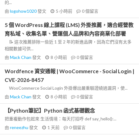
的...
由
logohow1020
發文
5 小時前
0
個留言
5 個 WordPress 線上課程 (LMS) 外掛推薦，適合經營教
育私域、收集名單、營運個人品牌和內容商業化部署
📝 這次推薦排除一些近 1 至 2 年的新進品牌，因為它們沒有太多
相關數據可供...
由
Mack Chan
發文
8 小時前
0
個留言
Wordfence 資安通報 | WooCommerce - Social Login |
CVE-2026-8457
WooCommerce Social Login 外掛爆出嚴重驗證繞過漏洞，使...
由
Mack Chan
發文
8 小時前
0
個留言
【Python筆記】Python 函式基礎觀念
把重複動作包起來 生活情境：每天打招呼 def say_hello():...
由
reneezhu
發文
1 天前
0
個留言