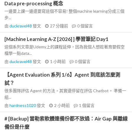
Data pre-processing 概念
一邊要上課一邊還要寫這個不容易! 整個machine learning分成三個
步...
由
duckravel48
發文
27 分鐘前
0
個留言
[Machine Learning A-Z [2026] ] 學習筆記 Day1
這個系列文章是Udemy上的課程延伸，因為我個人想趁著育嬰假空
檔學一點data...
由
duckravel48
發文
1 小時前
0
個留言
【Agent Evaluation 系列 1/6】Agent 到底該怎麼測
試？
很多團隊評估 Agent 的方法，其實還停留在評估 Chatbot。 準備一
組...
由
hardness1020
發文
2 小時前
1
個留言
# [Backup] 當勒索軟體連備份都不放過：Air Gap 與離線
備份是什麼