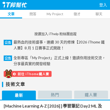
登入
文章
問答
My Project
徵才
聊天
按讚加入 iThelp 粉絲團追蹤
最熱血的技術盛事，連續 30 天的修煉【2026 iThome 鐵
公告
人賽】8 月 1 日賽事正式開啟！
全新專區「My Project」正式上線！邀請你用技術交流，
公告
分享最真實的開發經驗
前往 iThome鐵人賽
技術文章
熱門
鐵人賽
最新
[Machine Learning A-Z [2026] ] 學習筆記 Day2 ML 及