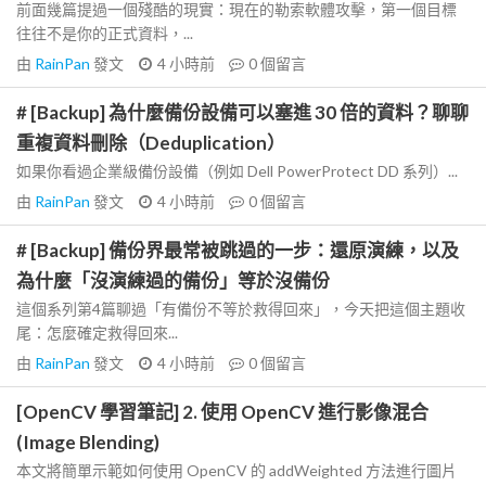
前面幾篇提過一個殘酷的現實：現在的勒索軟體攻擊，第一個目標
往往不是你的正式資料，...
由
RainPan
發文
4 小時前
0
個留言
# [Backup] 為什麼備份設備可以塞進 30 倍的資料？聊聊
重複資料刪除（Deduplication）
如果你看過企業級備份設備（例如 Dell PowerProtect DD 系列）...
由
RainPan
發文
4 小時前
0
個留言
# [Backup] 備份界最常被跳過的一步：還原演練，以及
為什麼「沒演練過的備份」等於沒備份
這個系列第4篇聊過「有備份不等於救得回來」，今天把這個主題收
尾：怎麼確定救得回來...
由
RainPan
發文
4 小時前
0
個留言
[OpenCV 學習筆記] 2. 使用 OpenCV 進行影像混合
(Image Blending)
本文將簡單示範如何使用 OpenCV 的 addWeighted 方法進行圖片