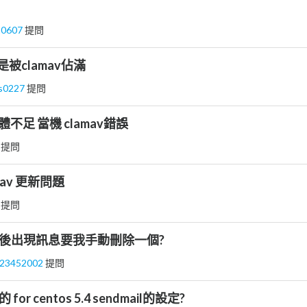
20607
提問
間老是被clamav佔滿
es0227
提問
 記憶體不足 當機 clamav錯誤
 提問
lamav 更新問題
 提問
av 更新後出現訊息要我手動刪除一個?
123452002
提問
的 for centos 5.4 sendmail的設定?