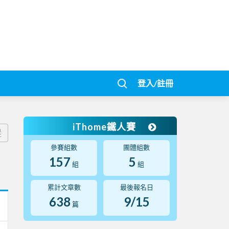
登入/註冊
iThome鐵人賽
蹤
參賽組數
團體組數
157
5
組
組
累計文章數
最後報名日
638
9/15
篇