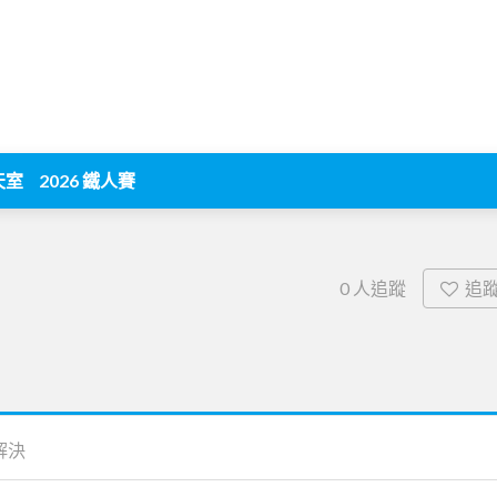
天室
2026 鐵人賽
追
0
人追蹤
解決