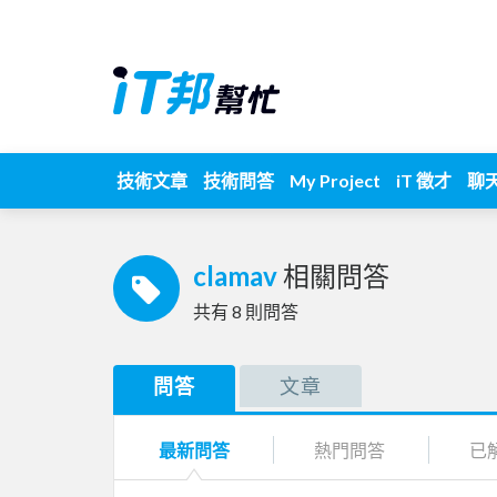
技術文章
技術問答
My Project
iT 徵才
聊
clamav
相關問答
共有
8
則問答
問答
文章
最新問答
熱門問答
已