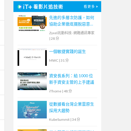
看影片追技術
看更多
先進的多層次防護，如何
協助企業徹底擺脫惡意軟
體的威脅
Zyxel兆勤科技- 網路通訊專家
|
28 分
一個敏捷實踐的誕生
MWC
|
31 分
資安長系列：給 1000 位
新手資安主管的上手建議
iThome
|
48 分
從數據看台灣企業雲原生
採用大趨勢
KubeSummit
|
34 分