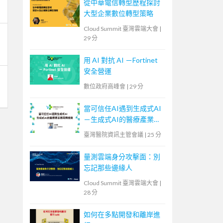
從中華電信轉型歷程探討
大型企業數位轉型策略
Cloud Summit 臺灣雲端大會
|
29 分
用 AI 對抗 AI －Fortinet
安全營運
數位政府高峰會
|
29 分
當可信任AI遇到生成式AI
－生成式AI的醫療產業應
用與機會
臺灣醫院資訊主管會議
|
25 分
量測雲端身分攻擊面：別
忘記那些邊緣人
Cloud Summit 臺灣雲端大會
|
28 分
如何在多點開發和離岸進