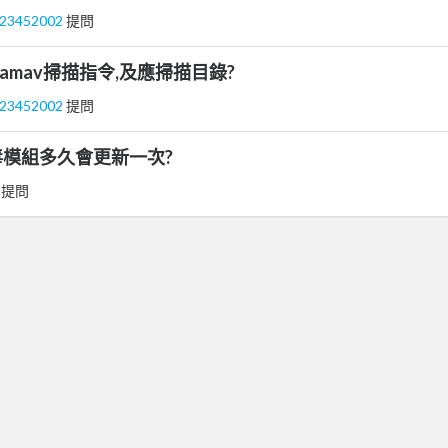
123452002
提問
5.4 clamav掃描指令,及應掃描目錄?
123452002
提問
模組多久會更新一次?
 提問